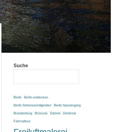
Suche
Berlin
Berlin entdecken
Berlin Sehenswürdigkeiten
Berlin Spaziergang
Brandenburg
Brüssow
Dahme
Denkmal
Fahrradtour
Freiluftmalerei