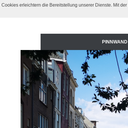
Zum
Cookies erleichtern die Bereitstellung unserer Dienste. Mit d
Inhalt
springen
Zum
PINNWAND
Inhalt
springen