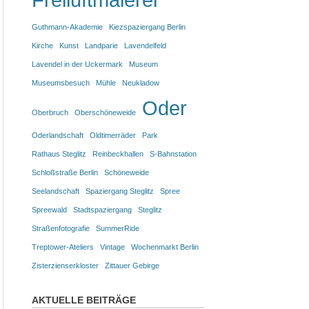
Guthmann-Akademie
Kiezspaziergang Berlin
Kirche
Kunst
Landparie
Lavendelfeld
Lavendel in der Uckermark
Museum
Museumsbesuch
Mühle
Neukladow
Oder
Oberbruch
Oberschöneweide
Oderlandschaft
Oldtimerräder
Park
Rathaus Steglitz
Reinbeckhallen
S-Bahnstation
Schloßstraße Berlin
Schöneweide
Seelandschaft
Spaziergang Steglitz
Spree
Spreewald
Stadtspaziergang
Steglitz
Straßenfotografie
SummerRide
Treptower-Ateliers
Vintage
Wochenmarkt Berlin
Zisterzienserkloster
Zittauer Gebirge
AKTUELLE BEITRÄGE