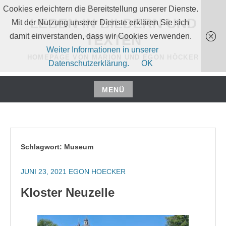
Zum
Cookies erleichtern die Bereitstellung unserer Dienste.
Inhalt
LEBEN IN BILDERN UND
Mit der Nutzung unserer Dienste erklären Sie sich
springen
damit einverstanden, dass wir Cookies verwenden.
TEXTEN
Weiter Informationen in unserer
HOMEPAGE VON MARION UND EGON HÖCKER
Datenschutzerklärung.
OK
MENÜ
Zum
Inhalt
springen
Schlagwort:
Museum
JUNI 23, 2021
EGON HOECKER
Kloster Neuzelle