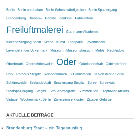
Berlin
Berlin entdecken
Berlin Sehenswürdigkeiten
Berlin Spaziergang
Brandenburg
Brüssow
Dahme
Denkmal
Fahrradtour
Freiluftmalerei
Guthmann-Akademie
Kiezspaziergang Berlin
Kirche
Kunst
Landparie
Lavendelfeld
Lavendel in der Uckermark
Museum
Museumsbesuch
Mühle
Neukladow
Oder
Oberbruch
Oberschöneweide
Oderlandschaft
Oldtimerräder
Park
Rathaus Steglitz
Reinbeckhallen
S-Bahnstation
Schloßstraße Berlin
Schöneweide
Seelandschaft
Spaziergang Steglitz
Spree
Spreewald
Stadtspaziergang
Steglitz
Straßenfotografie
SummerRide
Treptower-Ateliers
Vintage
Wochenmarkt Berlin
Zisterzienserkloster
Zittauer Gebirge
AKTUELLE BEITRÄGE
Brandenburg Stadt – ein Tagesausflug