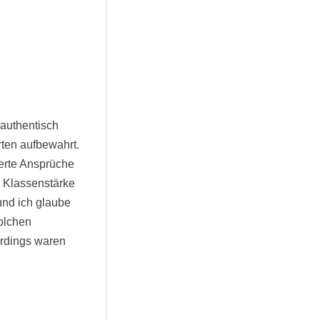
 authentisch
rten aufbewahrt.
erte Ansprüche
e Klassenstärke
und ich glaube
solchen
erdings waren