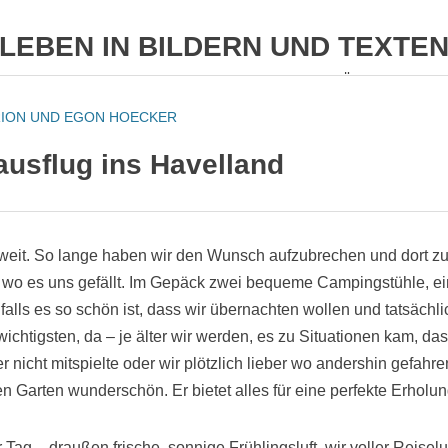
LEBEN IN BILDERN UND TEXTE
HOMEPAGE VON MARION UND EGON HÖCKER
ION UND EGON HOECKER
BILDER
TEXTE
BERLIN(ER UMLAND)
REISE
usflug ins Havelland
oweit. So lange haben wir den Wunsch aufzubrechen und dort zu
wo es uns gefällt. Im Gepäck zwei bequeme Campingstühle, e
falls es so schön ist, dass wir übernachten wollen und tatsächli
wichtigsten, da – je älter wir werden, es zu Situationen kam, dass 
r nicht mitspielte oder wir plötzlich lieber wo andershin gefah
en Garten wunderschön. Er bietet alles für eine perfekte Erholun
 Tag – draußen frische, sonnige Frühlingsluft, wir voller Reisel