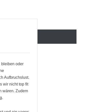
N
N
ABOUT
 bleiben oder
ine
ch Aufbruchslust.
wir nicht top fit
ren wären. Zudem
g.
ust und ein vages