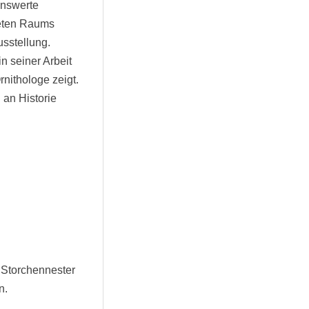
enswerte
teten Raums
sstellung.
in seiner Arbeit
rnithologe zeigt.
 an Historie
 Storchennester
n.