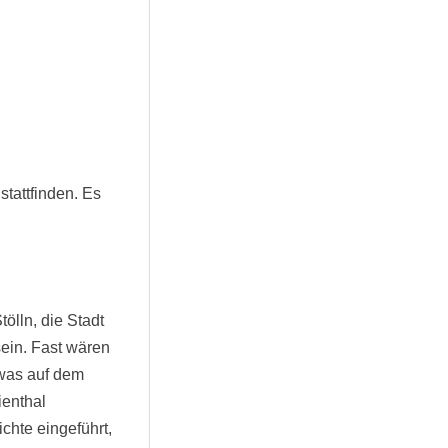
stattfinden. Es
ölln, die Stadt
sein. Fast wären
 was auf dem
ienthal
chte eingeführt,