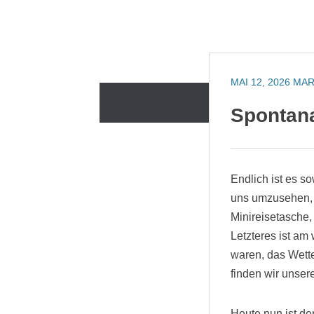
Zum
Inhalt
springen
MAI 12, 2026
MAR
Zum
PINNWAND
Spontana
Inhalt
springen
Endlich ist es s
uns umzusehen, 
Minireisetasche, 
Letzteres ist am 
waren, das Wette
finden wir unser
Heute nun ist der