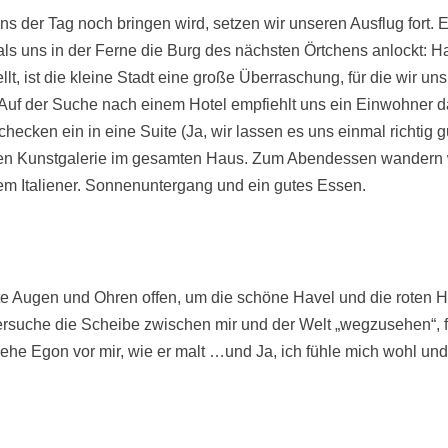
s der Tag noch bringen wird, setzen wir unseren Ausflug fort. E
ls uns in der Ferne die Burg des nächsten Örtchens anlockt: H
lt, ist die kleine Stadt eine große Überraschung, für die wir un
uf der Suche nach einem Hotel empfiehlt uns ein Einwohner da
checken ein in eine Suite (Ja, wir lassen es uns einmal richtig g
igen Kunstgalerie im gesamten Haus. Zum Abendessen wandern w
em Italiener. Sonnenuntergang und ein gutes Essen.
te Augen und Ohren offen, um die schöne Havel und die roten H
rsuche die Scheibe zwischen mir und der Welt „wegzusehen“, 
he Egon vor mir, wie er malt …und Ja, ich fühle mich wohl und