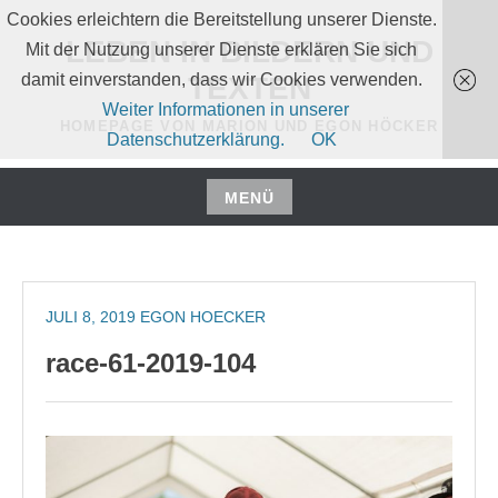
Zum
Cookies erleichtern die Bereitstellung unserer Dienste.
Inhalt
LEBEN IN BILDERN UND
Mit der Nutzung unserer Dienste erklären Sie sich
springen
damit einverstanden, dass wir Cookies verwenden.
TEXTEN
Weiter Informationen in unserer
HOMEPAGE VON MARION UND EGON HÖCKER
Datenschutzerklärung.
OK
MENÜ
Zum
Inhalt
springen
JULI 8, 2019
EGON HOECKER
race-61-2019-104