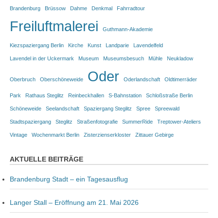
Brandenburg
Brüssow
Dahme
Denkmal
Fahrradtour
Freiluftmalerei
Guthmann-Akademie
Kiezspaziergang Berlin
Kirche
Kunst
Landparie
Lavendelfeld
Lavendel in der Uckermark
Museum
Museumsbesuch
Mühle
Neukladow
Oder
Oberbruch
Oberschöneweide
Oderlandschaft
Oldtimerräder
Park
Rathaus Steglitz
Reinbeckhallen
S-Bahnstation
Schloßstraße Berlin
Schöneweide
Seelandschaft
Spaziergang Steglitz
Spree
Spreewald
Stadtspaziergang
Steglitz
Straßenfotografie
SummerRide
Treptower-Ateliers
Vintage
Wochenmarkt Berlin
Zisterzienserkloster
Zittauer Gebirge
AKTUELLE BEITRÄGE
Brandenburg Stadt – ein Tagesausflug
Langer Stall – Eröffnung am 21. Mai 2026