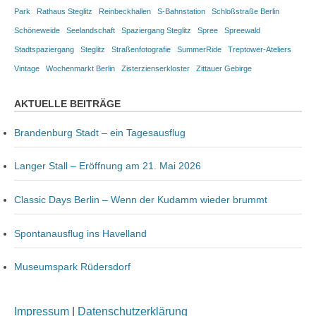
Park
Rathaus Steglitz
Reinbeckhallen
S-Bahnstation
Schloßstraße Berlin
Schöneweide
Seelandschaft
Spaziergang Steglitz
Spree
Spreewald
Stadtspaziergang
Steglitz
Straßenfotografie
SummerRide
Treptower-Ateliers
Vintage
Wochenmarkt Berlin
Zisterzienserkloster
Zittauer Gebirge
AKTUELLE BEITRÄGE
Brandenburg Stadt – ein Tagesausflug
Langer Stall – Eröffnung am 21. Mai 2026
Classic Days Berlin – Wenn der Kudamm wieder brummt
Spontanausflug ins Havelland
Museumspark Rüdersdorf
Impressum
|
Datenschutzerklärung