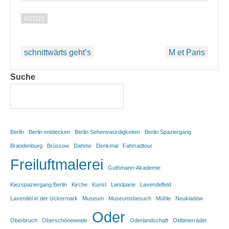
FOTOS
Beitragsnavigation
schnittwärts geht’s
M et Paris
Suche
Berlin
Berlin entdecken
Berlin Sehenswürdigkeiten
Berlin Spaziergang
Brandenburg
Brüssow
Dahme
Denkmal
Fahrradtour
Freiluftmalerei
Guthmann-Akademie
Kiezspaziergang Berlin
Kirche
Kunst
Landparie
Lavendelfeld
Lavendel in der Uckermark
Museum
Museumsbesuch
Mühle
Neukladow
Oder
Oberbruch
Oberschöneweide
Oderlandschaft
Oldtimerräder