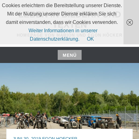
Zum
Cookies erleichtern die Bereitstellung unserer Dienste.
Inhalt
LEBEN IN BILDERN UND
Mit der Nutzung unserer Dienste erklären Sie sich
springen
damit einverstanden, dass wir Cookies verwenden.
TEXTEN
Weiter Informationen in unserer
HOMEPAGE VON MARION UND EGON HÖCKER
Datenschutzerklärung.
OK
MENÜ
Zum
Inhalt
springen
JUNI 30, 2019
EGON HOECKER