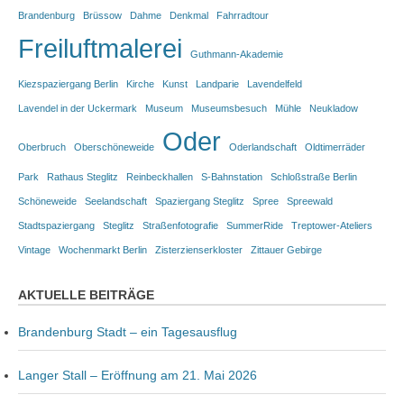
Brandenburg
Brüssow
Dahme
Denkmal
Fahrradtour
Freiluftmalerei
Guthmann-Akademie
Kiezspaziergang Berlin
Kirche
Kunst
Landparie
Lavendelfeld
Lavendel in der Uckermark
Museum
Museumsbesuch
Mühle
Neukladow
Oder
Oberbruch
Oberschöneweide
Oderlandschaft
Oldtimerräder
Park
Rathaus Steglitz
Reinbeckhallen
S-Bahnstation
Schloßstraße Berlin
Schöneweide
Seelandschaft
Spaziergang Steglitz
Spree
Spreewald
Stadtspaziergang
Steglitz
Straßenfotografie
SummerRide
Treptower-Ateliers
Vintage
Wochenmarkt Berlin
Zisterzienserkloster
Zittauer Gebirge
AKTUELLE BEITRÄGE
Brandenburg Stadt – ein Tagesausflug
Langer Stall – Eröffnung am 21. Mai 2026