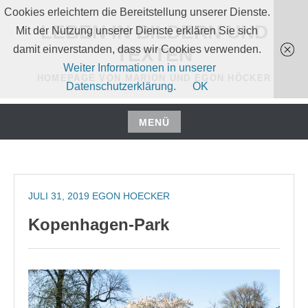
Zum
Cookies erleichtern die Bereitstellung unserer Dienste.
Inhalt
LEBEN IN BILDERN UND
Mit der Nutzung unserer Dienste erklären Sie sich
springen
damit einverstanden, dass wir Cookies verwenden.
TEXTEN
Weiter Informationen in unserer
HOMEPAGE VON MARION UND EGON HÖCKER
Datenschutzerklärung.
OK
MENÜ
Zum
Inhalt
springen
JULI 31, 2019
EGON HOECKER
Kopenhagen-Park