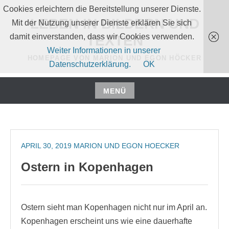
Zum
Cookies erleichtern die Bereitstellung unserer Dienste.
Inhalt
LEBEN IN BILDERN UND
Mit der Nutzung unserer Dienste erklären Sie sich
springen
damit einverstanden, dass wir Cookies verwenden.
TEXTEN
Weiter Informationen in unserer
HOMEPAGE VON MARION UND EGON HÖCKER
Datenschutzerklärung.
OK
MENÜ
Zum
Inhalt
springen
APRIL 30, 2019
MARION UND EGON HOECKER
Ostern in Kopenhagen
Ostern sieht man Kopenhagen nicht nur im April an.
Kopenhagen erscheint uns wie eine dauerhafte