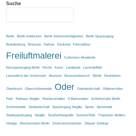
Suche
Berlin
Berlin entdecken
Berlin Sehenswürdigkeiten
Berlin Spaziergang
Brandenburg
Brüssow
Dahme
Denkmal
Fahrradtour
Freiluftmalerei
Guthmann-Akademie
Kiezspaziergang Berlin
Kirche
Kunst
Landparie
Lavendelfeld
Lavendel in der Uckermark
Museum
Museumsbesuch
Mühle
Neukladow
Oder
Oberbruch
Oberschöneweide
Oderlandschaft
Oldtimerräder
Park
Rathaus Steglitz
Reinbeckhallen
S-Bahnstation
Schloßstraße Berlin
Schöneweide
Seelandschaft
Spaziergang Steglitz
Spree
Spreewald
Stadtspaziergang
Steglitz
Straßenfotografie
SummerRide
Treptower-Ateliers
Vintage
Wochenmarkt Berlin
Zisterzienserkloster
Zittauer Gebirge