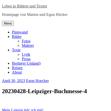
Zum
Leben in Bildern und Texten
Inhalt
Homepage von Marion und Egon Höcker
springen
Zum
Menü
Inhalt
springen
Pinnwand
Bilder
Fotos
Malerei
Texte
Lyrik
Prosa
Berlin(er Umland)
Reisen
About
April 30, 2023
Egon Hoecker
20230428-Leipziger-Buchmesse-4
Beitragsnavigation
Mein Leipzig lob‘ ich mir!