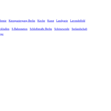
demie
Kiezspaziergang Berlin
Kirche
Kunst
Landparie
Lavendelfeld
ckhallen
S-Bahnstation
Schloßstraße Berlin
Schöneweide
Seelandschaft
rge