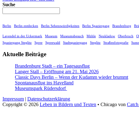
Suche
Berlin
Berlin entdecken
Berlin Sehenswürdigkeiten
Berlin Spaziergang
Brandenburg
Br
Lavendel in der Uckermark
Museum
Museumsbesuch
Mühle
Neukladow
Oberbruch
O
Spaziergang Steglitz
Spree
Spreewald
Stadtspaziergang
Steglitz
Straßenfotografie
Summ
Aktuelle Beiträge
Brandenburg Stadt – ein Tagesausflug
Langer Stall – Eröffnung am 21. Mai 2026
Classic Days Berlin – Wenn der Kudamm wieder brummt
Spontanausflug ins Havelland
Museumspark Rüdersdorf
Impressum
|
Datenschutzerklärung
Copyright © 2026
Leben in Bildern und Texten
•
Chicago von
Catch
Nach
oben
scrollen