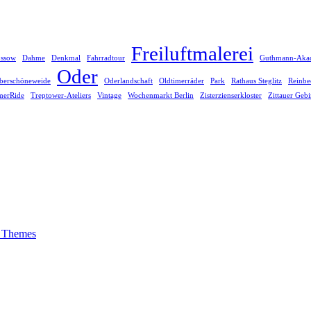
Freiluftmalerei
üssow
Dahme
Denkmal
Fahrradtour
Guthmann-Aka
Oder
berschöneweide
Oderlandschaft
Oldtimerräder
Park
Rathaus Steglitz
Reinbe
erRide
Treptower-Ateliers
Vintage
Wochenmarkt Berlin
Zisterzienserkloster
Zittauer Gebi
 Themes