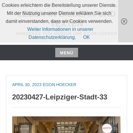
Zum
Cookies erleichtern die Bereitstellung unserer Dienste.
Inhalt
LEBEN IN BILDERN UND
Mit der Nutzung unserer Dienste erklären Sie sich
springen
damit einverstanden, dass wir Cookies verwenden.
TEXTEN
Weiter Informationen in unserer
HOMEPAGE VON MARION UND EGON HÖCKER
Datenschutzerklärung.
OK
MENÜ
Zum
Inhalt
springen
APRIL 30, 2023
EGON HOECKER
20230427-Leipziger-Stadt-33