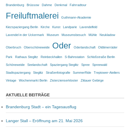
Brandenburg
Brüssow
Dahme
Denkmal
Fahrradtour
Freiluftmalerei
Guthmann-Akademie
Kiezspaziergang Berlin
Kirche
Kunst
Landparie
Lavendelfeld
Lavendel in der Uckermark
Museum
Museumsbesuch
Mühle
Neukladow
Oder
Oberbruch
Oberschöneweide
Oderlandschaft
Oldtimerräder
Park
Rathaus Steglitz
Reinbeckhallen
S-Bahnstation
Schloßstraße Berlin
Schöneweide
Seelandschaft
Spaziergang Steglitz
Spree
Spreewald
Stadtspaziergang
Steglitz
Straßenfotografie
SummerRide
Treptower-Ateliers
Vintage
Wochenmarkt Berlin
Zisterzienserkloster
Zittauer Gebirge
AKTUELLE BEITRÄGE
Brandenburg Stadt – ein Tagesausflug
Langer Stall – Eröffnung am 21. Mai 2026