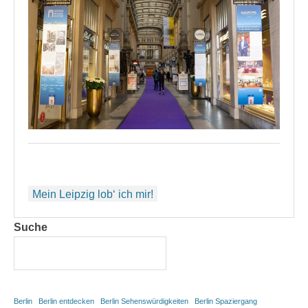
Beitragsnavigation
Mein Leipzig lob‘ ich mir!
Suche
Berlin
Berlin entdecken
Berlin Sehenswürdigkeiten
Berlin Spaziergang