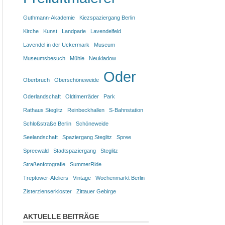
Guthmann-Akademie
Kiezspaziergang Berlin
Kirche
Kunst
Landparie
Lavendelfeld
Lavendel in der Uckermark
Museum
Museumsbesuch
Mühle
Neukladow
Oder
Oberbruch
Oberschöneweide
Oderlandschaft
Oldtimerräder
Park
Rathaus Steglitz
Reinbeckhallen
S-Bahnstation
Schloßstraße Berlin
Schöneweide
Seelandschaft
Spaziergang Steglitz
Spree
Spreewald
Stadtspaziergang
Steglitz
Straßenfotografie
SummerRide
Treptower-Ateliers
Vintage
Wochenmarkt Berlin
Zisterzienserkloster
Zittauer Gebirge
AKTUELLE BEITRÄGE