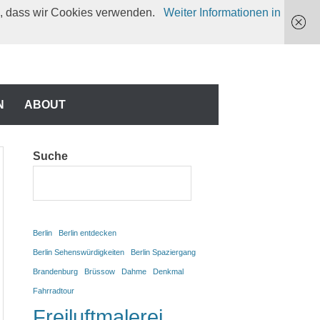
en, dass wir Cookies verwenden.
Weiter Informationen in
N
N
ABOUT
Suche
Berlin
Berlin entdecken
Berlin Sehenswürdigkeiten
Berlin Spaziergang
Brandenburg
Brüssow
Dahme
Denkmal
Fahrradtour
Freiluftmalerei