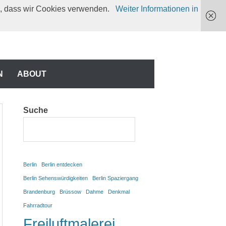
en, dass wir Cookies verwenden.
Weiter Informationen in
N
N
ABOUT
Suche
Berlin
Berlin entdecken
Berlin Sehenswürdigkeiten
Berlin Spaziergang
Brandenburg
Brüssow
Dahme
Denkmal
Fahrradtour
Freiluftmalerei