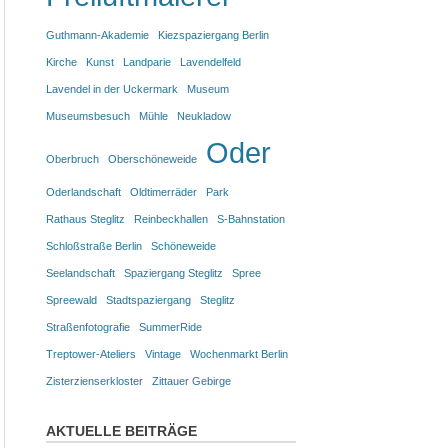
Guthmann-Akademie
Kiezspaziergang Berlin
Kirche
Kunst
Landparie
Lavendelfeld
Lavendel in der Uckermark
Museum
Museumsbesuch
Mühle
Neukladow
Oder
Oberbruch
Oberschöneweide
Oderlandschaft
Oldtimerräder
Park
Rathaus Steglitz
Reinbeckhallen
S-Bahnstation
Schloßstraße Berlin
Schöneweide
Seelandschaft
Spaziergang Steglitz
Spree
Spreewald
Stadtspaziergang
Steglitz
Straßenfotografie
SummerRide
Treptower-Ateliers
Vintage
Wochenmarkt Berlin
Zisterzienserkloster
Zittauer Gebirge
AKTUELLE BEITRÄGE