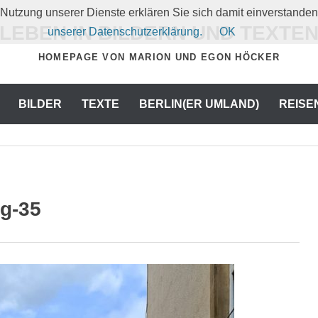
er Nutzung unserer Dienste erklären Sie sich damit einverstand
LEBEN IN BILDERN UND TEXTE
unserer Datenschutzerklärung.
OK
HOMEPAGE VON MARION UND EGON HÖCKER
BILDER
TEXTE
BERLIN(ER UMLAND)
REISE
g-35