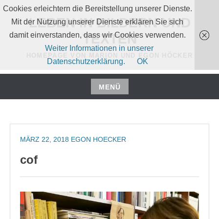
Zum
Cookies erleichtern die Bereitstellung unserer Dienste.
Inhalt
LEBEN IN BILDERN UND
Mit der Nutzung unserer Dienste erklären Sie sich
springen
damit einverstanden, dass wir Cookies verwenden.
TEXTEN
Weiter Informationen in unserer
HOMEPAGE VON MARION UND EGON HÖCKER
Datenschutzerklärung.
OK
MENÜ
Zum
Inhalt
springen
MÄRZ 22, 2018
EGON HOECKER
cof