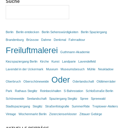
Suche
Berlin
Berlin entdecken
Berlin Sehenswürdigkeiten
Berlin Spaziergang
Brandenburg
Brüssow
Dahme
Denkmal
Fahrradtour
Freiluftmalerei
Guthmann-Akademie
Kiezspaziergang Berlin
Kirche
Kunst
Landparie
Lavendelfeld
Lavendel in der Uckermark
Museum
Museumsbesuch
Mühle
Neukladow
Oder
Oberbruch
Oberschöneweide
Oderlandschaft
Oldtimerräder
Park
Rathaus Steglitz
Reinbeckhallen
S-Bahnstation
Schloßstraße Berlin
Schöneweide
Seelandschaft
Spaziergang Steglitz
Spree
Spreewald
Stadtspaziergang
Steglitz
Straßenfotografie
SummerRide
Treptower-Ateliers
Vintage
Wochenmarkt Berlin
Zisterzienserkloster
Zittauer Gebirge