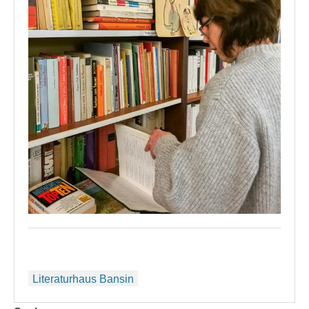
Beitragsnavigation
Literaturhaus Bansin