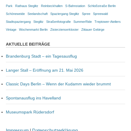
Park
Rathaus Steglitz
Reinbeckhallen
S-Bahnstation
Schloßstraße Berlin
Schöneweide
Seelandschaft
Spaziergang Steglitz
Spree
Spreewald
Stadtspaziergang
Steglitz
Straßenfotografie
SummerRide
Treptower-Ateliers
Vintage
Wochenmarkt Berlin
Zisterzienserkloster
Zittauer Gebirge
AKTUELLE BEITRÄGE
Brandenburg Stadt – ein Tagesausflug
Langer Stall – Eröffnung am 21. Mai 2026
Classic Days Berlin – Wenn der Kudamm wieder brummt
Spontanausflug ins Havelland
Museumspark Rüdersdorf
Impressum
|
Datenschutzerklärung