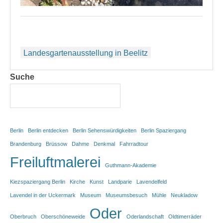
Beitragsnavigation
Landesgartenausstellung in Beelitz
Suche
Berlin
Berlin entdecken
Berlin Sehenswürdigkeiten
Berlin Spaziergang
Brandenburg
Brüssow
Dahme
Denkmal
Fahrradtour
Freiluftmalerei
Guthmann-Akademie
Kiezspaziergang Berlin
Kirche
Kunst
Landparie
Lavendelfeld
Lavendel in der Uckermark
Museum
Museumsbesuch
Mühle
Neukladow
Oder
Oberbruch
Oberschöneweide
Oderlandschaft
Oldtimerräder