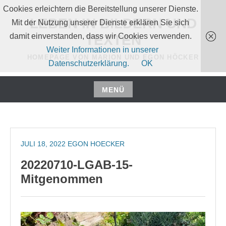
Zum
Cookies erleichtern die Bereitstellung unserer Dienste.
Inhalt
LEBEN IN BILDERN UND
Mit der Nutzung unserer Dienste erklären Sie sich
springen
damit einverstanden, dass wir Cookies verwenden.
TEXTEN
Weiter Informationen in unserer
HOMEPAGE VON MARION UND EGON HÖCKER
Datenschutzerklärung.
OK
MENÜ
Zum
Inhalt
springen
JULI 18, 2022
EGON HOECKER
20220710-LGAB-15-
Mitgenommen