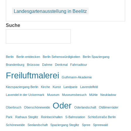
Beitragsnavigation
Landesgartenausstellung in Beelitz
Suche
Berlin
Berlin entdecken
Berlin Sehenswürdigkeiten
Berlin Spaziergang
Brandenburg
Brüssow
Dahme
Denkmal
Fahrradtour
Freiluftmalerei
Guthmann-Akademie
Kiezspaziergang Berlin
Kirche
Kunst
Landparie
Lavendelfeld
Lavendel in der Uckermark
Museum
Museumsbesuch
Mühle
Neukladow
Oder
Oberbruch
Oberschöneweide
Oderlandschaft
Oldtimerräder
Park
Rathaus Steglitz
Reinbeckhallen
S-Bahnstation
Schloßstraße Berlin
Schöneweide
Seelandschaft
Spaziergang Steglitz
Spree
Spreewald