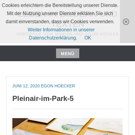
Zum
Cookies erleichtern die Bereitstellung unserer Dienste.
Inhalt
LEBEN IN BILDERN UND
Mit der Nutzung unserer Dienste erklären Sie sich
springen
damit einverstanden, dass wir Cookies verwenden.
TEXTEN
Weiter Informationen in unserer
HOMEPAGE VON MARION UND EGON HÖCKER
Datenschutzerklärung.
OK
MENÜ
Zum
Inhalt
springen
JUNI 12, 2020
EGON HOECKER
Pleinair-im-Park-5