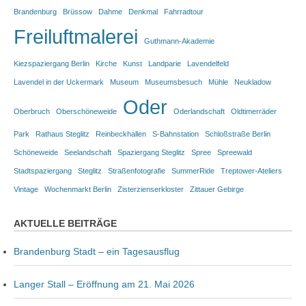
Brandenburg
Brüssow
Dahme
Denkmal
Fahrradtour
Freiluftmalerei
Guthmann-Akademie
Kiezspaziergang Berlin
Kirche
Kunst
Landparie
Lavendelfeld
Lavendel in der Uckermark
Museum
Museumsbesuch
Mühle
Neukladow
Oder
Oberbruch
Oberschöneweide
Oderlandschaft
Oldtimerräder
Park
Rathaus Steglitz
Reinbeckhallen
S-Bahnstation
Schloßstraße Berlin
Schöneweide
Seelandschaft
Spaziergang Steglitz
Spree
Spreewald
Stadtspaziergang
Steglitz
Straßenfotografie
SummerRide
Treptower-Ateliers
Vintage
Wochenmarkt Berlin
Zisterzienserkloster
Zittauer Gebirge
AKTUELLE BEITRÄGE
Brandenburg Stadt – ein Tagesausflug
Langer Stall – Eröffnung am 21. Mai 2026