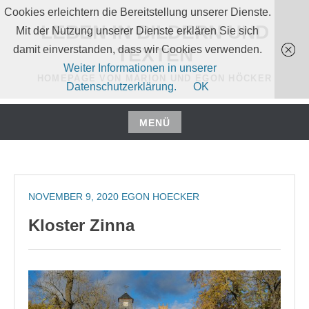
Zum
Cookies erleichtern die Bereitstellung unserer Dienste.
Inhalt
LEBEN IN BILDERN UND
Mit der Nutzung unserer Dienste erklären Sie sich
springen
damit einverstanden, dass wir Cookies verwenden.
TEXTEN
Weiter Informationen in unserer
HOMEPAGE VON MARION UND EGON HÖCKER
Datenschutzerklärung.
OK
MENÜ
Zum
Inhalt
springen
NOVEMBER 9, 2020
EGON HOECKER
Kloster Zinna