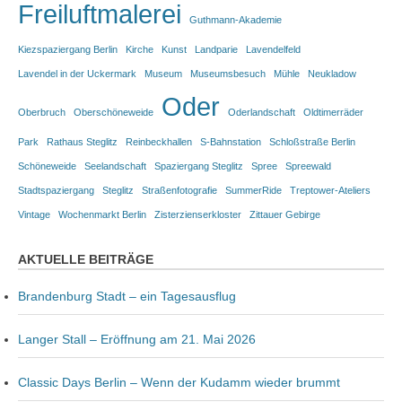
Freiluftmalerei
Guthmann-Akademie
Kiezspaziergang Berlin
Kirche
Kunst
Landparie
Lavendelfeld
Lavendel in der Uckermark
Museum
Museumsbesuch
Mühle
Neukladow
Oder
Oberbruch
Oberschöneweide
Oderlandschaft
Oldtimerräder
Park
Rathaus Steglitz
Reinbeckhallen
S-Bahnstation
Schloßstraße Berlin
Schöneweide
Seelandschaft
Spaziergang Steglitz
Spree
Spreewald
Stadtspaziergang
Steglitz
Straßenfotografie
SummerRide
Treptower-Ateliers
Vintage
Wochenmarkt Berlin
Zisterzienserkloster
Zittauer Gebirge
AKTUELLE BEITRÄGE
Brandenburg Stadt – ein Tagesausflug
Langer Stall – Eröffnung am 21. Mai 2026
Classic Days Berlin – Wenn der Kudamm wieder brummt