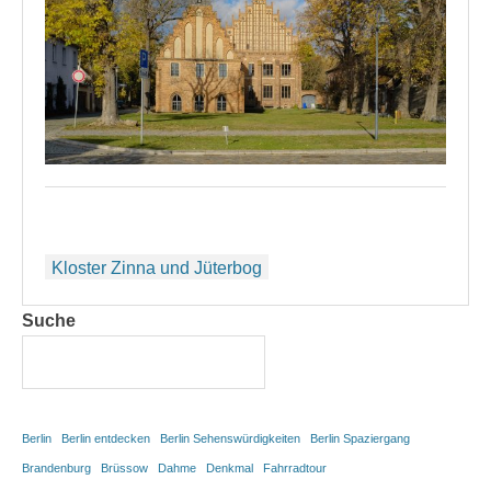
Beitragsnavigation
Kloster Zinna und Jüterbog
Suche
Berlin
Berlin entdecken
Berlin Sehenswürdigkeiten
Berlin Spaziergang
Brandenburg
Brüssow
Dahme
Denkmal
Fahrradtour