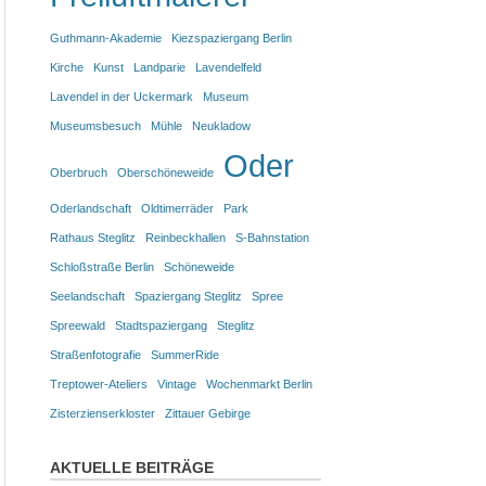
Guthmann-Akademie
Kiezspaziergang Berlin
Kirche
Kunst
Landparie
Lavendelfeld
Lavendel in der Uckermark
Museum
Museumsbesuch
Mühle
Neukladow
Oder
Oberbruch
Oberschöneweide
Oderlandschaft
Oldtimerräder
Park
Rathaus Steglitz
Reinbeckhallen
S-Bahnstation
Schloßstraße Berlin
Schöneweide
Seelandschaft
Spaziergang Steglitz
Spree
Spreewald
Stadtspaziergang
Steglitz
Straßenfotografie
SummerRide
Treptower-Ateliers
Vintage
Wochenmarkt Berlin
Zisterzienserkloster
Zittauer Gebirge
AKTUELLE BEITRÄGE