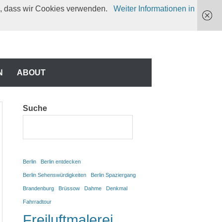
en, dass wir Cookies verwenden.
Weiter Informationen in
N
N
ABOUT
Suche
Berlin
Berlin entdecken
Berlin Sehenswürdigkeiten
Berlin Spaziergang
Brandenburg
Brüssow
Dahme
Denkmal
Fahrradtour
Freiluftmalerei