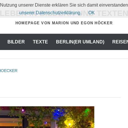
er Nutzung unserer Dienste erklären Sie sich damit einverstand
LEBEN IN BILDERN UND TEXTE
unserer Datenschutzerklärung.
OK
HOMEPAGE VON MARION UND EGON HÖCKER
BILDER
TEXTE
BERLIN(ER UMLAND)
REISE
HOECKER