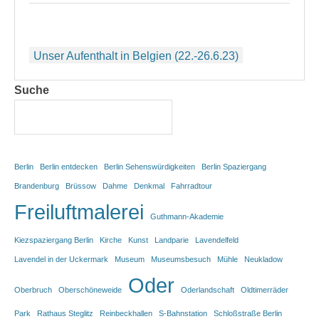
Beitragsnavigation
Unser Aufenthalt in Belgien (22.-26.6.23)
Suche
Berlin
Berlin entdecken
Berlin Sehenswürdigkeiten
Berlin Spaziergang
Brandenburg
Brüssow
Dahme
Denkmal
Fahrradtour
Freiluftmalerei
Guthmann-Akademie
Kiezspaziergang Berlin
Kirche
Kunst
Landparie
Lavendelfeld
Lavendel in der Uckermark
Museum
Museumsbesuch
Mühle
Neukladow
Oder
Oberbruch
Oberschöneweide
Oderlandschaft
Oldtimerräder
Park
Rathaus Steglitz
Reinbeckhallen
S-Bahnstation
Schloßstraße Berlin