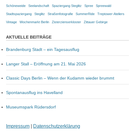
Schöneweide
Seelandschaft
Spaziergang Steglitz
Spree
Spreewald
Stadtspaziergang
Steglitz
Straßenfotografie
SummerRide
Treptower-Ateliers
Vintage
Wochenmarkt Berlin
Zisterzienserkloster
Zittauer Gebirge
AKTUELLE BEITRÄGE
Brandenburg Stadt – ein Tagesausflug
Langer Stall – Eröffnung am 21. Mai 2026
Classic Days Berlin – Wenn der Kudamm wieder brummt
Spontanausflug ins Havelland
Museumspark Rüdersdorf
Impressum
|
Datenschutzerklärung