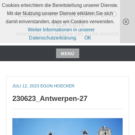
Zum
Cookies erleichtern die Bereitstellung unserer Dienste.
Inhalt
LEBEN IN BILDERN UND
Mit der Nutzung unserer Dienste erklären Sie sich
springen
damit einverstanden, dass wir Cookies verwenden.
TEXTEN
Weiter Informationen in unserer
HOMEPAGE VON MARION UND EGON HÖCKER
Datenschutzerklärung.
OK
MENÜ
Zum
Inhalt
springen
JULI 12, 2023
EGON HOECKER
230623_Antwerpen-27