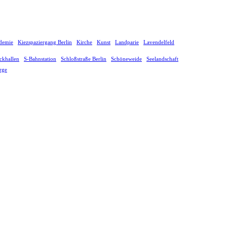
demie
Kiezspaziergang Berlin
Kirche
Kunst
Landparie
Lavendelfeld
ckhallen
S-Bahnstation
Schloßstraße Berlin
Schöneweide
Seelandschaft
rge