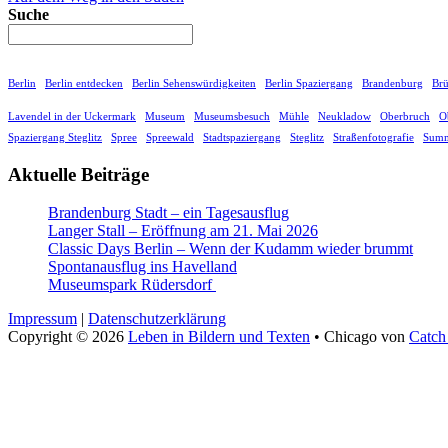
Suche
Berlin
Berlin entdecken
Berlin Sehenswürdigkeiten
Berlin Spaziergang
Brandenburg
Br
Lavendel in der Uckermark
Museum
Museumsbesuch
Mühle
Neukladow
Oberbruch
O
Spaziergang Steglitz
Spree
Spreewald
Stadtspaziergang
Steglitz
Straßenfotografie
Summ
Aktuelle Beiträge
Brandenburg Stadt – ein Tagesausflug
Langer Stall – Eröffnung am 21. Mai 2026
Classic Days Berlin – Wenn der Kudamm wieder brummt
Spontanausflug ins Havelland
Museumspark Rüdersdorf
Impressum
|
Datenschutzerklärung
Copyright © 2026
Leben in Bildern und Texten
•
Chicago von
Catch
Nach
oben
scrollen