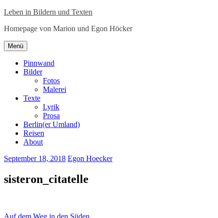
Zum
Leben in Bildern und Texten
Inhalt
Homepage von Marion und Egon Höcker
springen
Zum
Menü
Inhalt
springen
Pinnwand
Bilder
Fotos
Malerei
Texte
Lyrik
Prosa
Berlin(er Umland)
Reisen
About
September 18, 2018
Egon Hoecker
sisteron_citatelle
Beitragsnavigation
Auf dem Weg in den Süden