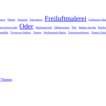
Freiluftmalerei
üssow
Dahme
Denkmal
Fahrradtour
Guthmann-Aka
Oder
berschöneweide
Oderlandschaft
Oldtimerräder
Park
Rathaus Steglitz
Reinbe
erRide
Treptower-Ateliers
Vintage
Wochenmarkt Berlin
Zisterzienserkloster
Zittauer Gebi
 Themes