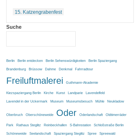
Beitragsnavigation
15. Katzengrabenfest
Suche
Berlin
Berlin entdecken
Berlin Sehenswürdigkeiten
Berlin Spaziergang
Brandenburg
Brüssow
Dahme
Denkmal
Fahrradtour
Freiluftmalerei
Guthmann-Akademie
Kiezspaziergang Berlin
Kirche
Kunst
Landparie
Lavendelfeld
Lavendel in der Uckermark
Museum
Museumsbesuch
Mühle
Neukladow
Oder
Oberbruch
Oberschöneweide
Oderlandschaft
Oldtimerräder
Park
Rathaus Steglitz
Reinbeckhallen
S-Bahnstation
Schloßstraße Berlin
Schöneweide
Seelandschaft
Spaziergang Steglitz
Spree
Spreewald