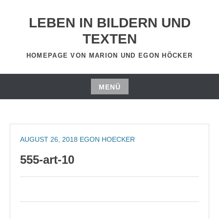
Zum
Inhalt
LEBEN IN BILDERN UND
springen
TEXTEN
HOMEPAGE VON MARION UND EGON HÖCKER
MENÜ
Zum
Inhalt
springen
AUGUST 26, 2018
EGON HOECKER
555-art-10