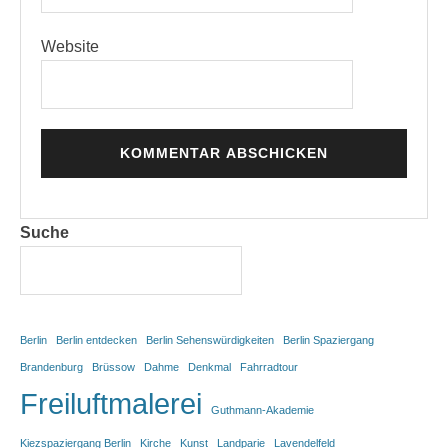
Website
Suche
Berlin
Berlin entdecken
Berlin Sehenswürdigkeiten
Berlin Spaziergang
Brandenburg
Brüssow
Dahme
Denkmal
Fahrradtour
Freiluftmalerei
Guthmann-Akademie
Kiezspaziergang Berlin
Kirche
Kunst
Landparie
Lavendelfeld