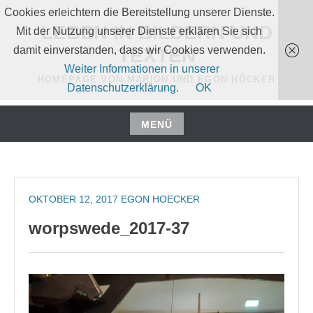
Zum
Cookies erleichtern die Bereitstellung unserer Dienste.
Inhalt
LEBEN IN BILDERN UND
Mit der Nutzung unserer Dienste erklären Sie sich
springen
damit einverstanden, dass wir Cookies verwenden.
TEXTEN
Weiter Informationen in unserer
HOMEPAGE VON MARION UND EGON HÖCKER
Datenschutzerklärung.
OK
MENÜ
Zum
Inhalt
springen
OKTOBER 12, 2017
EGON HOECKER
worpswede_2017-37