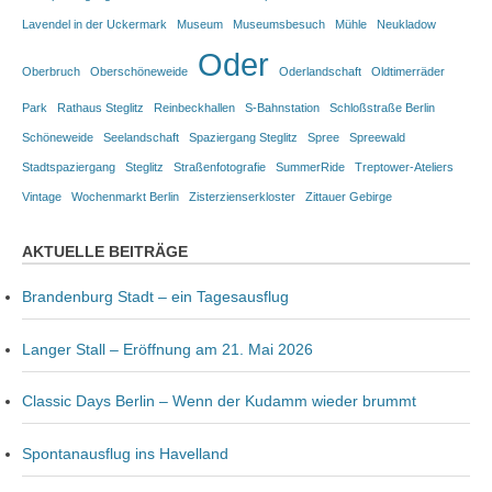
Lavendel in der Uckermark
Museum
Museumsbesuch
Mühle
Neukladow
Oder
Oberbruch
Oberschöneweide
Oderlandschaft
Oldtimerräder
Park
Rathaus Steglitz
Reinbeckhallen
S-Bahnstation
Schloßstraße Berlin
Schöneweide
Seelandschaft
Spaziergang Steglitz
Spree
Spreewald
Stadtspaziergang
Steglitz
Straßenfotografie
SummerRide
Treptower-Ateliers
Vintage
Wochenmarkt Berlin
Zisterzienserkloster
Zittauer Gebirge
AKTUELLE BEITRÄGE
Brandenburg Stadt – ein Tagesausflug
Langer Stall – Eröffnung am 21. Mai 2026
Classic Days Berlin – Wenn der Kudamm wieder brummt
Spontanausflug ins Havelland