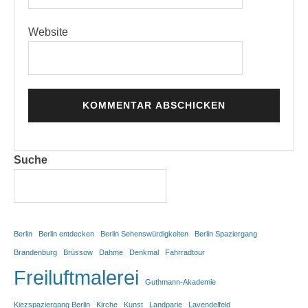
Website
Suche
Berlin
Berlin entdecken
Berlin Sehenswürdigkeiten
Berlin Spaziergang
Brandenburg
Brüssow
Dahme
Denkmal
Fahrradtour
Freiluftmalerei
Guthmann-Akademie
Kiezspaziergang Berlin
Kirche
Kunst
Landparie
Lavendelfeld