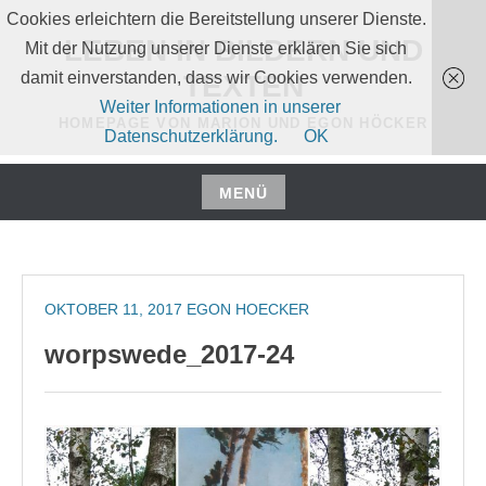
Zum
Cookies erleichtern die Bereitstellung unserer Dienste.
Inhalt
LEBEN IN BILDERN UND
Mit der Nutzung unserer Dienste erklären Sie sich
springen
damit einverstanden, dass wir Cookies verwenden.
TEXTEN
Weiter Informationen in unserer
HOMEPAGE VON MARION UND EGON HÖCKER
Datenschutzerklärung.
OK
MENÜ
Zum
Inhalt
springen
OKTOBER 11, 2017
EGON HOECKER
worpswede_2017-24