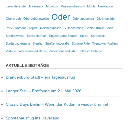
Lavendel in der Uckermark
Museum
Museumsbesuch
Mühle
Neukladow
Oder
Oberbruch
Oberschöneweide
Oderlandschaft
Oldtimerräder
Park
Rathaus Steglitz
Reinbeckhallen
S-Bahnstation
Schloßstraße Berlin
Schöneweide
Seelandschaft
Spaziergang Steglitz
Spree
Spreewald
Stadtspaziergang
Steglitz
Straßenfotografie
SummerRide
Treptower-Ateliers
Vintage
Wochenmarkt Berlin
Zisterzienserkloster
Zittauer Gebirge
AKTUELLE BEITRÄGE
Brandenburg Stadt – ein Tagesausflug
Langer Stall – Eröffnung am 21. Mai 2026
Classic Days Berlin – Wenn der Kudamm wieder brummt
Spontanausflug ins Havelland