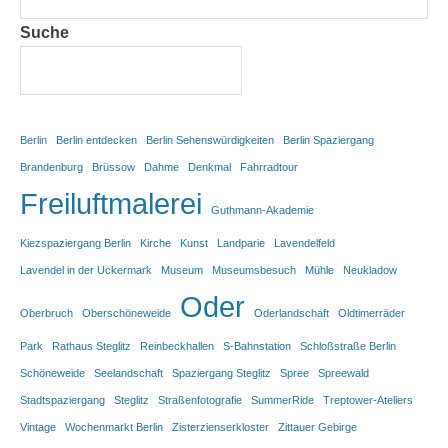
Suche
Berlin
Berlin entdecken
Berlin Sehenswürdigkeiten
Berlin Spaziergang
Brandenburg
Brüssow
Dahme
Denkmal
Fahrradtour
Freiluftmalerei
Guthmann-Akademie
Kiezspaziergang Berlin
Kirche
Kunst
Landparie
Lavendelfeld
Lavendel in der Uckermark
Museum
Museumsbesuch
Mühle
Neukladow
Oder
Oberbruch
Oberschöneweide
Oderlandschaft
Oldtimerräder
Park
Rathaus Steglitz
Reinbeckhallen
S-Bahnstation
Schloßstraße Berlin
Schöneweide
Seelandschaft
Spaziergang Steglitz
Spree
Spreewald
Stadtspaziergang
Steglitz
Straßenfotografie
SummerRide
Treptower-Ateliers
Vintage
Wochenmarkt Berlin
Zisterzienserkloster
Zittauer Gebirge