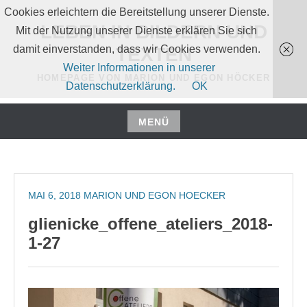
Zum
Cookies erleichtern die Bereitstellung unserer Dienste.
Inhalt
LEBEN IN BILDERN UND
Mit der Nutzung unserer Dienste erklären Sie sich
springen
damit einverstanden, dass wir Cookies verwenden.
TEXTEN
Weiter Informationen in unserer
HOMEPAGE VON MARION UND EGON HÖCKER
Datenschutzerklärung.
OK
MENÜ
Zum
Inhalt
springen
MAI 6, 2018
MARION UND EGON HOECKER
glienicke_offene_ateliers_2018-
1-27