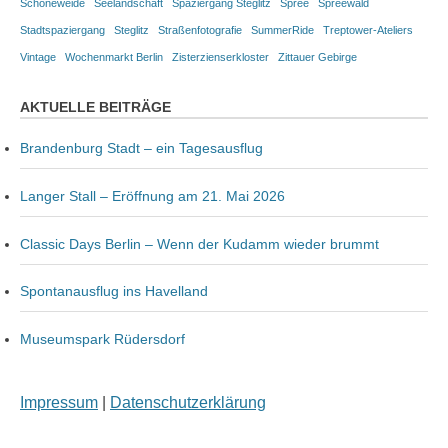
Schöneweide
Seelandschaft
Spaziergang Steglitz
Spree
Spreewald
Stadtspaziergang
Steglitz
Straßenfotografie
SummerRide
Treptower-Ateliers
Vintage
Wochenmarkt Berlin
Zisterzienserkloster
Zittauer Gebirge
AKTUELLE BEITRÄGE
Brandenburg Stadt – ein Tagesausflug
Langer Stall – Eröffnung am 21. Mai 2026
Classic Days Berlin – Wenn der Kudamm wieder brummt
Spontanausflug ins Havelland
Museumspark Rüdersdorf
Impressum
|
Datenschutzerklärung