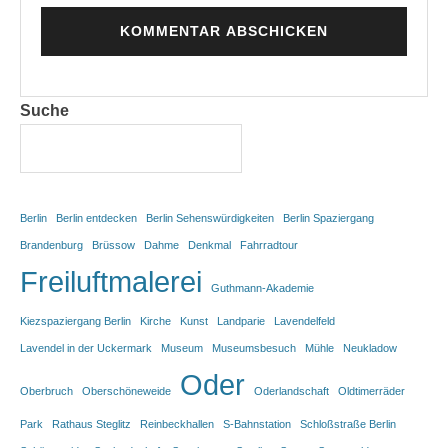
Suche
Berlin
Berlin entdecken
Berlin Sehenswürdigkeiten
Berlin Spaziergang
Brandenburg
Brüssow
Dahme
Denkmal
Fahrradtour
Freiluftmalerei
Guthmann-Akademie
Kiezspaziergang Berlin
Kirche
Kunst
Landparie
Lavendelfeld
Lavendel in der Uckermark
Museum
Museumsbesuch
Mühle
Neukladow
Oder
Oberbruch
Oberschöneweide
Oderlandschaft
Oldtimerräder
Park
Rathaus Steglitz
Reinbeckhallen
S-Bahnstation
Schloßstraße Berlin