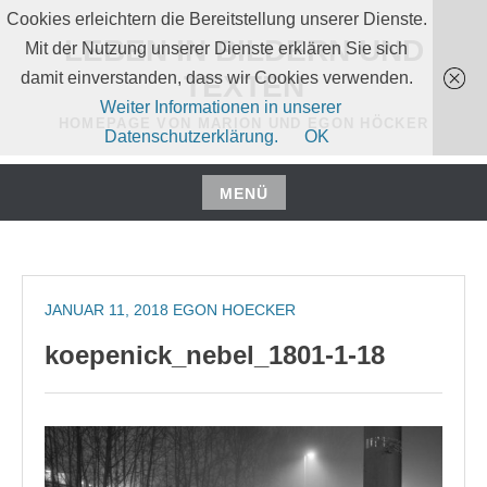
Zum
Cookies erleichtern die Bereitstellung unserer Dienste.
Inhalt
LEBEN IN BILDERN UND
Mit der Nutzung unserer Dienste erklären Sie sich
springen
damit einverstanden, dass wir Cookies verwenden.
TEXTEN
Weiter Informationen in unserer
HOMEPAGE VON MARION UND EGON HÖCKER
Datenschutzerklärung.
OK
MENÜ
Zum
Inhalt
springen
JANUAR 11, 2018
EGON HOECKER
koepenick_nebel_1801-1-18