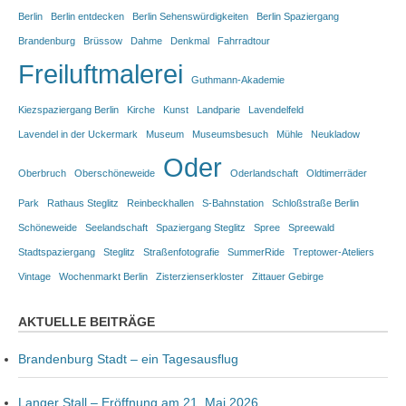
Berlin
Berlin entdecken
Berlin Sehenswürdigkeiten
Berlin Spaziergang
Brandenburg
Brüssow
Dahme
Denkmal
Fahrradtour
Freiluftmalerei
Guthmann-Akademie
Kiezspaziergang Berlin
Kirche
Kunst
Landparie
Lavendelfeld
Lavendel in der Uckermark
Museum
Museumsbesuch
Mühle
Neukladow
Oder
Oberbruch
Oberschöneweide
Oderlandschaft
Oldtimerräder
Park
Rathaus Steglitz
Reinbeckhallen
S-Bahnstation
Schloßstraße Berlin
Schöneweide
Seelandschaft
Spaziergang Steglitz
Spree
Spreewald
Stadtspaziergang
Steglitz
Straßenfotografie
SummerRide
Treptower-Ateliers
Vintage
Wochenmarkt Berlin
Zisterzienserkloster
Zittauer Gebirge
AKTUELLE BEITRÄGE
Brandenburg Stadt – ein Tagesausflug
Langer Stall – Eröffnung am 21. Mai 2026