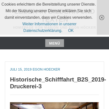
Zum
Cookies erleichtern die Bereitstellung unserer Dienste.
Inhalt
LEBEN IN BILDERN UND
Mit der Nutzung unserer Dienste erklären Sie sich
springen
damit einverstanden, dass wir Cookies verwenden.
TEXTEN
Weiter Informationen in unserer
HOMEPAGE VON MARION UND EGON HÖCKER
Datenschutzerklärung.
OK
MENÜ
Zum
Inhalt
springen
JULI 15, 2019
EGON HOECKER
Historische_Schifffahrt_B2S_2019-
Druckerei-3