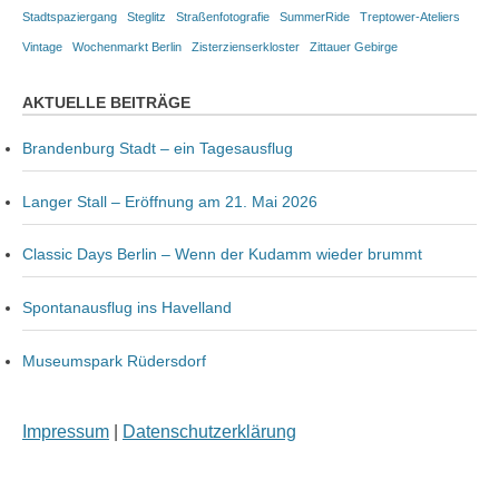
Stadtspaziergang
Steglitz
Straßenfotografie
SummerRide
Treptower-Ateliers
Vintage
Wochenmarkt Berlin
Zisterzienserkloster
Zittauer Gebirge
AKTUELLE BEITRÄGE
Brandenburg Stadt – ein Tagesausflug
Langer Stall – Eröffnung am 21. Mai 2026
Classic Days Berlin – Wenn der Kudamm wieder brummt
Spontanausflug ins Havelland
Museumspark Rüdersdorf
Impressum
|
Datenschutzerklärung