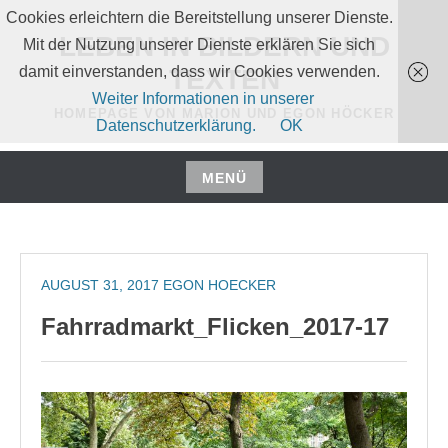
Zum
Cookies erleichtern die Bereitstellung unserer Dienste.
Inhalt
LEBEN IN BILDERN UND
Mit der Nutzung unserer Dienste erklären Sie sich
springen
damit einverstanden, dass wir Cookies verwenden.
TEXTEN
Weiter Informationen in unserer
HOMEPAGE VON MARION UND EGON HÖCKER
Datenschutzerklärung.
OK
MENÜ
Zum
Inhalt
springen
AUGUST 31, 2017
EGON HOECKER
Fahrradmarkt_Flicken_2017-17