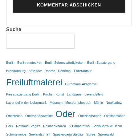
Suche
Berlin
Berlin entdecken
Berlin Sehenswürdigkeiten
Berlin Spaziergang
Brandenburg
Brüssow
Dahme
Denkmal
Fahrradtour
Freiluftmalerei
Guthmann-Akademie
Kiezspaziergang Berlin
Kirche
Kunst
Landparie
Lavendelfeld
Lavendel in der Uckermark
Museum
Museumsbesuch
Mühle
Neukladow
Oder
Oberbruch
Oberschöneweide
Oderlandschaft
Oldtimerräder
Park
Rathaus Steglitz
Reinbeckhallen
S-Bahnstation
Schloßstraße Berlin
Schöneweide
Seelandschaft
Spaziergang Steglitz
Spree
Spreewald