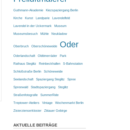
Guthmann-Akademie
Kiezspaziergang Berlin
Kirche
Kunst
Landparie
Lavendelfeld
Lavendel in der Uckermark
Museum
Museumsbesuch
Mühle
Neukladow
Oder
Oberbruch
Oberschöneweide
Oderlandschaft
Oldtimerräder
Park
Rathaus Steglitz
Reinbeckhallen
S-Bahnstation
Schloßstraße Berlin
Schöneweide
Seelandschaft
Spaziergang Steglitz
Spree
Spreewald
Stadtspaziergang
Steglitz
Straßenfotografie
SummerRide
Treptower-Ateliers
Vintage
Wochenmarkt Berlin
Zisterzienserkloster
Zittauer Gebirge
AKTUELLE BEITRÄGE