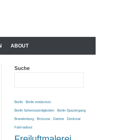
N
N
ABOUT
Suche
Berlin
Berlin entdecken
Berlin Sehenswürdigkeiten
Berlin Spaziergang
Brandenburg
Brüssow
Dahme
Denkmal
Fahrradtour
Freiluftmalerei