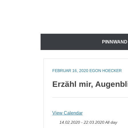
Zum
Inhalt
springen
Zum
PINNWAND
Inhalt
springen
FEBRUAR 16, 2020
EGON HOECKER
Erzähl mir, Augenbl
View Calendar
14.02.2020 - 22.03.2020 All day