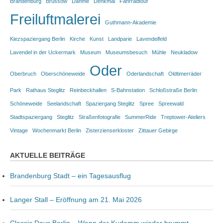
Brandenburg
Brüssow
Dahme
Denkmal
Fahrradtour
Freiluftmalerei
Guthmann-Akademie
Kiezspaziergang Berlin
Kirche
Kunst
Landparie
Lavendelfeld
Lavendel in der Uckermark
Museum
Museumsbesuch
Mühle
Neukladow
Oder
Oberbruch
Oberschöneweide
Oderlandschaft
Oldtimerräder
Park
Rathaus Steglitz
Reinbeckhallen
S-Bahnstation
Schloßstraße Berlin
Schöneweide
Seelandschaft
Spaziergang Steglitz
Spree
Spreewald
Stadtspaziergang
Steglitz
Straßenfotografie
SummerRide
Treptower-Ateliers
Vintage
Wochenmarkt Berlin
Zisterzienserkloster
Zittauer Gebirge
AKTUELLE BEITRÄGE
Brandenburg Stadt – ein Tagesausflug
Langer Stall – Eröffnung am 21. Mai 2026