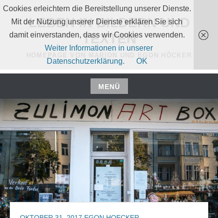
Zum
Cookies erleichtern die Bereitstellung unserer Dienste.
Inhalt
LEBEN IN BILDERN UND
Mit der Nutzung unserer Dienste erklären Sie sich
springen
damit einverstanden, dass wir Cookies verwenden.
TEXTEN
Weiter Informationen in unserer
HOMEPAGE VON MARION UND EGON HÖCKER
Datenschutzerklärung.
OK
MENÜ
Zum
Inhalt
springen
OKTOBER 31, 2017
EGON HOECKER