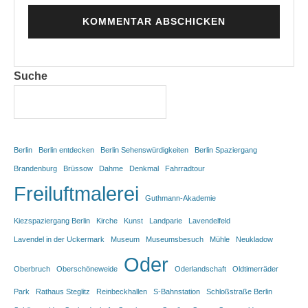
Suche
Berlin
Berlin entdecken
Berlin Sehenswürdigkeiten
Berlin Spaziergang
Brandenburg
Brüssow
Dahme
Denkmal
Fahrradtour
Freiluftmalerei
Guthmann-Akademie
Kiezspaziergang Berlin
Kirche
Kunst
Landparie
Lavendelfeld
Lavendel in der Uckermark
Museum
Museumsbesuch
Mühle
Neukladow
Oder
Oberbruch
Oberschöneweide
Oderlandschaft
Oldtimerräder
Park
Rathaus Steglitz
Reinbeckhallen
S-Bahnstation
Schloßstraße Berlin