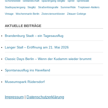
Schöneweide
Seelandschaft
Spaziergang Steglitz
Spree
Spreewald
Stadtspaziergang
Steglitz
Straßenfotografie
SummerRide
Treptower-Ateliers
Vintage
Wochenmarkt Berlin
Zisterzienserkloster
Zittauer Gebirge
AKTUELLE BEITRÄGE
Brandenburg Stadt – ein Tagesausflug
Langer Stall – Eröffnung am 21. Mai 2026
Classic Days Berlin – Wenn der Kudamm wieder brummt
Spontanausflug ins Havelland
Museumspark Rüdersdorf
Impressum
|
Datenschutzerklärung