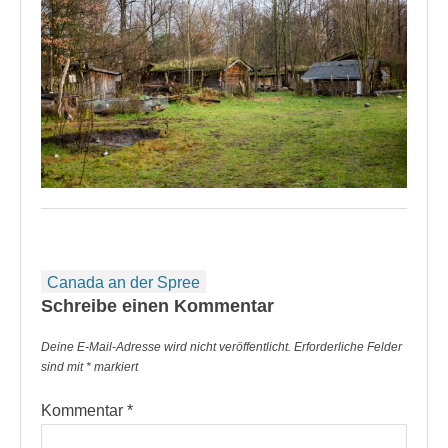
Beitragsnavigation
Canada an der Spree
Schreibe einen Kommentar
Deine E-Mail-Adresse wird nicht veröffentlicht.
Erforderliche Felder
sind mit
*
markiert
Kommentar
*