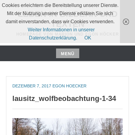
Zum
Cookies erleichtern die Bereitstellung unserer Dienste.
Inhalt
LEBEN IN BILDERN UND
Mit der Nutzung unserer Dienste erklären Sie sich
springen
damit einverstanden, dass wir Cookies verwenden.
TEXTEN
Weiter Informationen in unserer
HOMEPAGE VON MARION UND EGON HÖCKER
Datenschutzerklärung.
OK
MENÜ
Zum
Inhalt
springen
DEZEMBER 7, 2017
EGON HOECKER
lausitz_wolfbeobachtung-1-34