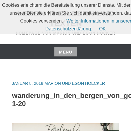
Zum
Cookies erleichtern die Bereitstellung unserer Dienste. Mit de
Inhalt
LEBEN IN BILDERN UND
unserer Dienste erklären Sie sich damit einverstanden, da
springen
Cookies verwenden.
Weiter Informationen in unsere
TEXTEN
Datenschutzerklärung.
OK
HOMEPAGE VON MARION UND EGON HÖCKER
MENÜ
Zum
Inhalt
springen
JANUAR 8, 2018
MARION UND EGON HOECKER
wanderung_in_den_bergen_von_go
1-20