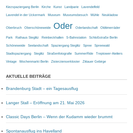
Kiezspaziergang Berlin
Kirche
Kunst
Landparie
Lavendelfeld
Lavendel in der Uckermark
Museum
Museumsbesuch
Mühle
Neukladow
Oder
Oberbruch
Oberschöneweide
Oderlandschaft
Oldtimerräder
Park
Rathaus Steglitz
Reinbeckhallen
S-Bahnstation
Schloßstraße Berlin
Schöneweide
Seelandschaft
Spaziergang Steglitz
Spree
Spreewald
Stadtspaziergang
Steglitz
Straßenfotografie
SummerRide
Treptower-Ateliers
Vintage
Wochenmarkt Berlin
Zisterzienserkloster
Zittauer Gebirge
AKTUELLE BEITRÄGE
Brandenburg Stadt – ein Tagesausflug
Langer Stall – Eröffnung am 21. Mai 2026
Classic Days Berlin – Wenn der Kudamm wieder brummt
Spontanausflug ins Havelland