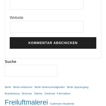
Website
Suche
Berlin
Berlin entdecken
Berlin Sehenswürdigkeiten
Berlin Spaziergang
Brandenburg
Brüssow
Dahme
Denkmal
Fahrradtour
Freiluftmalerei
Guthmann-Akademie