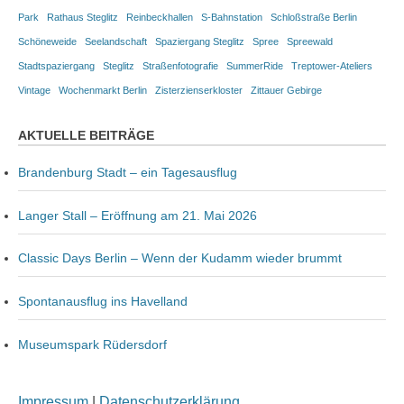
Park
Rathaus Steglitz
Reinbeckhallen
S-Bahnstation
Schloßstraße Berlin
Schöneweide
Seelandschaft
Spaziergang Steglitz
Spree
Spreewald
Stadtspaziergang
Steglitz
Straßenfotografie
SummerRide
Treptower-Ateliers
Vintage
Wochenmarkt Berlin
Zisterzienserkloster
Zittauer Gebirge
AKTUELLE BEITRÄGE
Brandenburg Stadt – ein Tagesausflug
Langer Stall – Eröffnung am 21. Mai 2026
Classic Days Berlin – Wenn der Kudamm wieder brummt
Spontanausflug ins Havelland
Museumspark Rüdersdorf
Impressum
|
Datenschutzerklärung