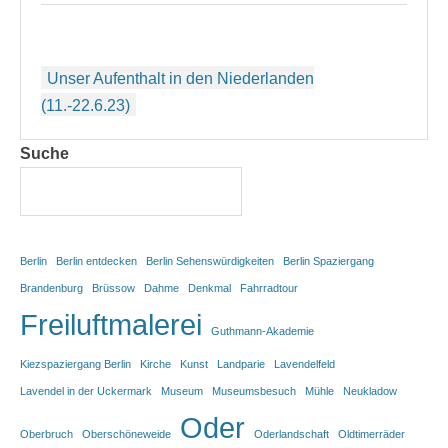
Beitragsnavigation
Unser Aufenthalt in den Niederlanden
(11.-22.6.23)
Suche
Berlin
Berlin entdecken
Berlin Sehenswürdigkeiten
Berlin Spaziergang
Brandenburg
Brüssow
Dahme
Denkmal
Fahrradtour
Freiluftmalerei
Guthmann-Akademie
Kiezspaziergang Berlin
Kirche
Kunst
Landparie
Lavendelfeld
Lavendel in der Uckermark
Museum
Museumsbesuch
Mühle
Neukladow
Oder
Oberbruch
Oberschöneweide
Oderlandschaft
Oldtimerräder