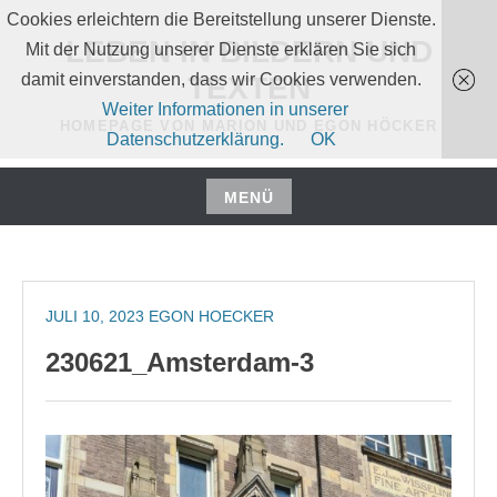
Zum
Cookies erleichtern die Bereitstellung unserer Dienste.
Inhalt
LEBEN IN BILDERN UND
Mit der Nutzung unserer Dienste erklären Sie sich
springen
damit einverstanden, dass wir Cookies verwenden.
TEXTEN
Weiter Informationen in unserer
HOMEPAGE VON MARION UND EGON HÖCKER
Datenschutzerklärung.
OK
MENÜ
Zum
Inhalt
springen
JULI 10, 2023
EGON HOECKER
230621_Amsterdam-3