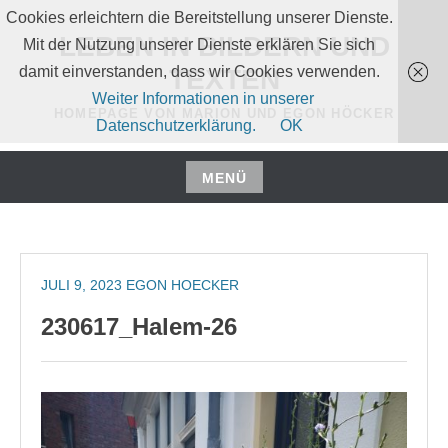
Zum
Cookies erleichtern die Bereitstellung unserer Dienste.
Inhalt
LEBEN IN BILDERN UND
Mit der Nutzung unserer Dienste erklären Sie sich
springen
damit einverstanden, dass wir Cookies verwenden.
TEXTEN
Weiter Informationen in unserer
HOMEPAGE VON MARION UND EGON HÖCKER
Datenschutzerklärung.
OK
MENÜ
Zum
Inhalt
springen
JULI 9, 2023
EGON HOECKER
230617_Halem-26