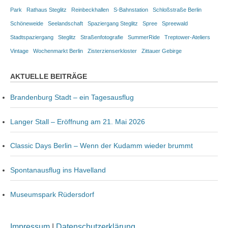
Park
Rathaus Steglitz
Reinbeckhallen
S-Bahnstation
Schloßstraße Berlin
Schöneweide
Seelandschaft
Spaziergang Steglitz
Spree
Spreewald
Stadtspaziergang
Steglitz
Straßenfotografie
SummerRide
Treptower-Ateliers
Vintage
Wochenmarkt Berlin
Zisterzienserkloster
Zittauer Gebirge
AKTUELLE BEITRÄGE
Brandenburg Stadt – ein Tagesausflug
Langer Stall – Eröffnung am 21. Mai 2026
Classic Days Berlin – Wenn der Kudamm wieder brummt
Spontanausflug ins Havelland
Museumspark Rüdersdorf
Impressum
|
Datenschutzerklärung