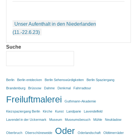
Beitragsnavigation
Unser Aufenthalt in den Niederlanden
(11.-22.6.23)
Suche
Berlin
Berlin entdecken
Berlin Sehenswürdigkeiten
Berlin Spaziergang
Brandenburg
Brüssow
Dahme
Denkmal
Fahrradtour
Freiluftmalerei
Guthmann-Akademie
Kiezspaziergang Berlin
Kirche
Kunst
Landparie
Lavendelfeld
Lavendel in der Uckermark
Museum
Museumsbesuch
Mühle
Neukladow
Oder
Oberbruch
Oberschöneweide
Oderlandschaft
Oldtimerräder