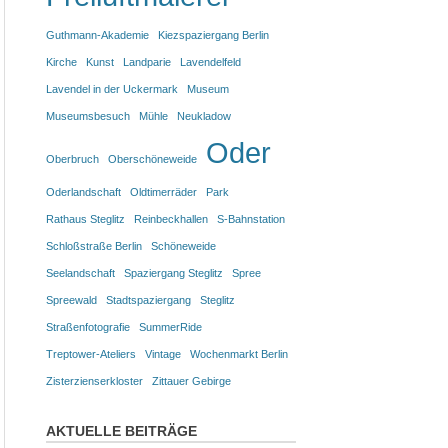
Guthmann-Akademie
Kiezspaziergang Berlin
Kirche
Kunst
Landparie
Lavendelfeld
Lavendel in der Uckermark
Museum
Museumsbesuch
Mühle
Neukladow
Oder
Oberbruch
Oberschöneweide
Oderlandschaft
Oldtimerräder
Park
Rathaus Steglitz
Reinbeckhallen
S-Bahnstation
Schloßstraße Berlin
Schöneweide
Seelandschaft
Spaziergang Steglitz
Spree
Spreewald
Stadtspaziergang
Steglitz
Straßenfotografie
SummerRide
Treptower-Ateliers
Vintage
Wochenmarkt Berlin
Zisterzienserkloster
Zittauer Gebirge
AKTUELLE BEITRÄGE