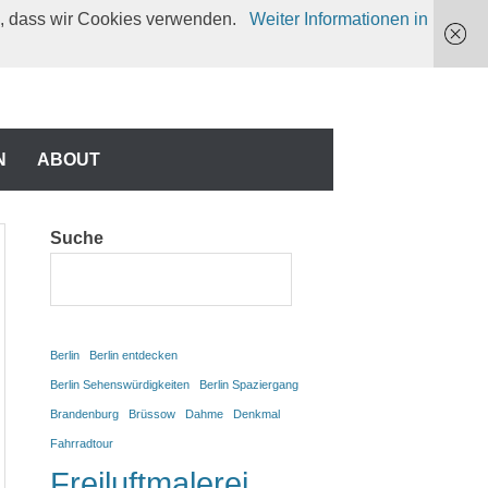
en, dass wir Cookies verwenden.
Weiter Informationen in
N
N
ABOUT
Suche
Berlin
Berlin entdecken
Berlin Sehenswürdigkeiten
Berlin Spaziergang
Brandenburg
Brüssow
Dahme
Denkmal
Fahrradtour
Freiluftmalerei