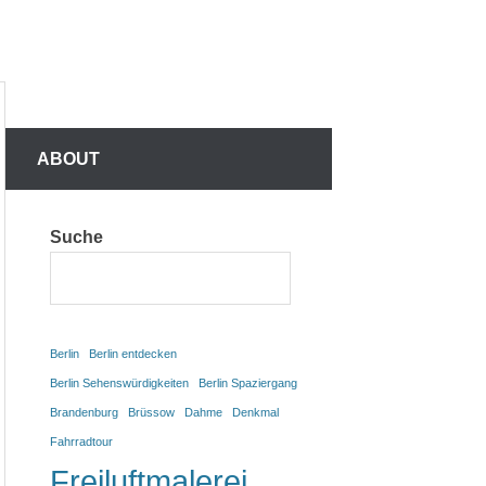
N
N
ABOUT
Suche
Berlin
Berlin entdecken
Berlin Sehenswürdigkeiten
Berlin Spaziergang
Brandenburg
Brüssow
Dahme
Denkmal
Fahrradtour
Freiluftmalerei