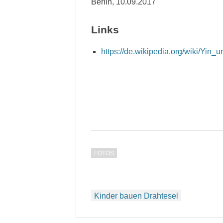
Berlin, 10.09.2017
Links
https://de.wikipedia.org/wiki/Yin
FOTOS
Beitragsnavigation
Kinder bauen Drahtesel