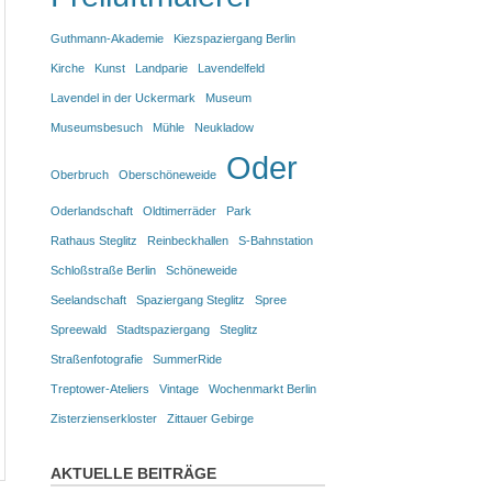
Guthmann-Akademie
Kiezspaziergang Berlin
Kirche
Kunst
Landparie
Lavendelfeld
Lavendel in der Uckermark
Museum
Museumsbesuch
Mühle
Neukladow
Oder
Oberbruch
Oberschöneweide
Oderlandschaft
Oldtimerräder
Park
Rathaus Steglitz
Reinbeckhallen
S-Bahnstation
Schloßstraße Berlin
Schöneweide
Seelandschaft
Spaziergang Steglitz
Spree
Spreewald
Stadtspaziergang
Steglitz
Straßenfotografie
SummerRide
Treptower-Ateliers
Vintage
Wochenmarkt Berlin
Zisterzienserkloster
Zittauer Gebirge
AKTUELLE BEITRÄGE