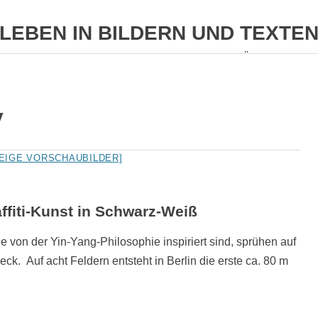
LEBEN IN BILDERN UND TEXTE
HOMEPAGE VON MARION UND EGON HÖCKER
BILDER
TEXTE
BERLIN(ER UMLAND)
REISE
y
ZEIGE VORSCHAUBILDER]
ffiti-Kunst in Schwarz-Weiß
ie von der Yin-Yang-Philosophie inspiriert sind, sprühen auf
k. Auf acht Feldern entsteht in Berlin die erste ca. 80 m