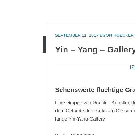
Zum
Inhalt
springen
SEPTEMBER 11, 2017
EGON HOECKER
Zum
PINNWAND
Yin – Yang – Galler
Inhalt
springen
[
Sehenswerte flüchtige Gra
Eine Gruppe von Graffiti – Künstler, d
dem Gelände des Parks am Gleisdreiec
lange Yin-Yang-Gallery.