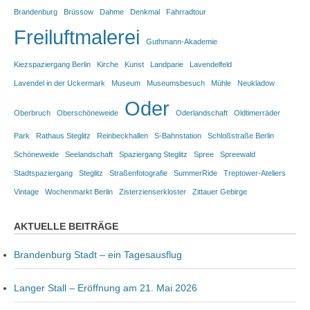
Brandenburg
Brüssow
Dahme
Denkmal
Fahrradtour
Freiluftmalerei
Guthmann-Akademie
Kiezspaziergang Berlin
Kirche
Kunst
Landparie
Lavendelfeld
Lavendel in der Uckermark
Museum
Museumsbesuch
Mühle
Neukladow
Oder
Oberbruch
Oberschöneweide
Oderlandschaft
Oldtimerräder
Park
Rathaus Steglitz
Reinbeckhallen
S-Bahnstation
Schloßstraße Berlin
Schöneweide
Seelandschaft
Spaziergang Steglitz
Spree
Spreewald
Stadtspaziergang
Steglitz
Straßenfotografie
SummerRide
Treptower-Ateliers
Vintage
Wochenmarkt Berlin
Zisterzienserkloster
Zittauer Gebirge
AKTUELLE BEITRÄGE
Brandenburg Stadt – ein Tagesausflug
Langer Stall – Eröffnung am 21. Mai 2026