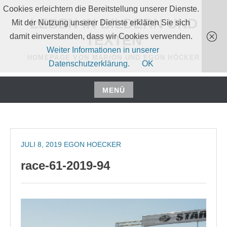
Zum
Cookies erleichtern die Bereitstellung unserer Dienste.
Inhalt
LEBEN IN BILDERN UND
Mit der Nutzung unserer Dienste erklären Sie sich
springen
damit einverstanden, dass wir Cookies verwenden.
TEXTEN
Weiter Informationen in unserer
HOMEPAGE VON MARION UND EGON HÖCKER
Datenschutzerklärung.
OK
MENÜ
Zum
Inhalt
springen
JULI 8, 2019
EGON HOECKER
race-61-2019-94