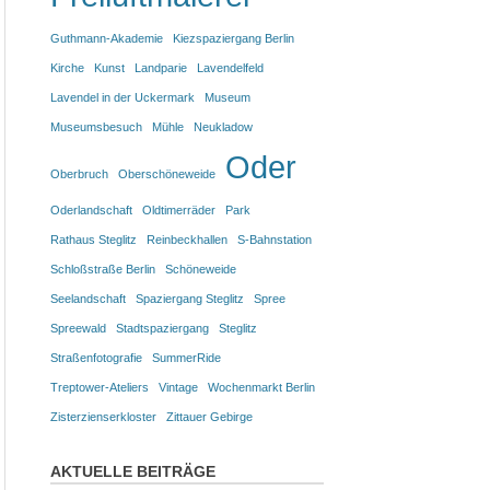
Guthmann-Akademie
Kiezspaziergang Berlin
Kirche
Kunst
Landparie
Lavendelfeld
Lavendel in der Uckermark
Museum
Museumsbesuch
Mühle
Neukladow
Oder
Oberbruch
Oberschöneweide
Oderlandschaft
Oldtimerräder
Park
Rathaus Steglitz
Reinbeckhallen
S-Bahnstation
Schloßstraße Berlin
Schöneweide
Seelandschaft
Spaziergang Steglitz
Spree
Spreewald
Stadtspaziergang
Steglitz
Straßenfotografie
SummerRide
Treptower-Ateliers
Vintage
Wochenmarkt Berlin
Zisterzienserkloster
Zittauer Gebirge
AKTUELLE BEITRÄGE