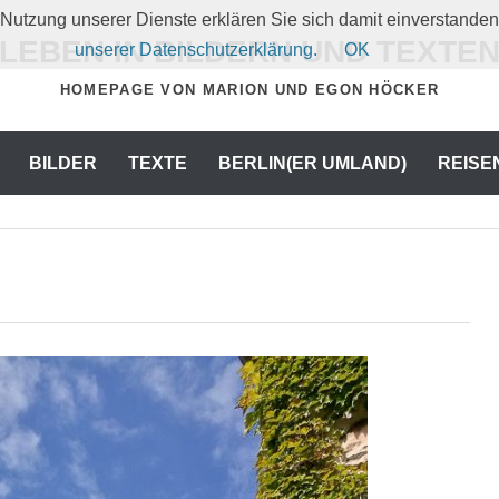
er Nutzung unserer Dienste erklären Sie sich damit einverstand
LEBEN IN BILDERN UND TEXTE
unserer Datenschutzerklärung.
OK
HOMEPAGE VON MARION UND EGON HÖCKER
BILDER
TEXTE
BERLIN(ER UMLAND)
REISE