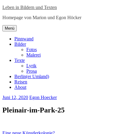
Zum
Leben in Bildern und Texten
Inhalt
Homepage von Marion und Egon Höcker
springen
Zum
Menü
Inhalt
springen
Pinnwand
Bilder
Fotos
Malerei
Texte
Lyrik
Prosa
Berlin(er Umland)
Reisen
About
Juni 12, 2020
Egon Hoecker
Pleinair-im-Park-25
Beitragsnavigation
Eine neue Künstlerkolonie?