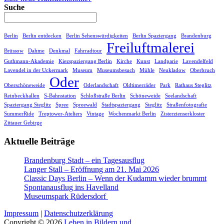
Suche
Berlin
Berlin entdecken
Berlin Sehenswürdigkeiten
Berlin Spaziergang
Brandenburg
Freiluftmalerei
Brüssow
Dahme
Denkmal
Fahrradtour
Guthmann-Akademie
Kiezspaziergang Berlin
Kirche
Kunst
Landparie
Lavendelfeld
Lavendel in der Uckermark
Museum
Museumsbesuch
Mühle
Neukladow
Oberbruch
Oder
Oberschöneweide
Oderlandschaft
Oldtimerräder
Park
Rathaus Steglitz
Reinbeckhallen
S-Bahnstation
Schloßstraße Berlin
Schöneweide
Seelandschaft
Spaziergang Steglitz
Spree
Spreewald
Stadtspaziergang
Steglitz
Straßenfotografie
SummerRide
Treptower-Ateliers
Vintage
Wochenmarkt Berlin
Zisterzienserkloster
Zittauer Gebirge
Aktuelle Beiträge
Brandenburg Stadt – ein Tagesausflug
Langer Stall – Eröffnung am 21. Mai 2026
Classic Days Berlin – Wenn der Kudamm wieder brummt
Spontanausflug ins Havelland
Museumspark Rüdersdorf
Impressum
|
Datenschutzerklärung
Copyright © 2026
Leben in Bildern und