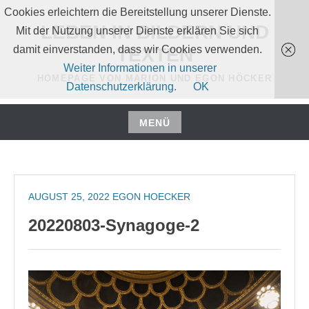
Zum
Cookies erleichtern die Bereitstellung unserer Dienste.
Inhalt
LEBEN IN BILDERN UND
Mit der Nutzung unserer Dienste erklären Sie sich
springen
damit einverstanden, dass wir Cookies verwenden.
TEXTEN
Weiter Informationen in unserer
HOMEPAGE VON MARION UND EGON HÖCKER
Datenschutzerklärung.
OK
MENÜ
Zum
Inhalt
springen
AUGUST 25, 2022
EGON HOECKER
20220803-Synagoge-2