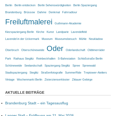
Berlin
Berlin entdecken
Berlin Sehenswürdigkeiten
Berlin Spaziergang
Brandenburg
Brüssow
Dahme
Denkmal
Fahrradtour
Freiluftmalerei
Guthmann-Akademie
Kiezspaziergang Berlin
Kirche
Kunst
Landparie
Lavendelfeld
Lavendel in der Uckermark
Museum
Museumsbesuch
Mühle
Neukladow
Oder
Oberbruch
Oberschöneweide
Oderlandschaft
Oldtimerräder
Park
Rathaus Steglitz
Reinbeckhallen
S-Bahnstation
Schloßstraße Berlin
Schöneweide
Seelandschaft
Spaziergang Steglitz
Spree
Spreewald
Stadtspaziergang
Steglitz
Straßenfotografie
SummerRide
Treptower-Ateliers
Vintage
Wochenmarkt Berlin
Zisterzienserkloster
Zittauer Gebirge
AKTUELLE BEITRÄGE
Brandenburg Stadt – ein Tagesausflug
Langer Stall – Eröffnung am 21. Mai 2026