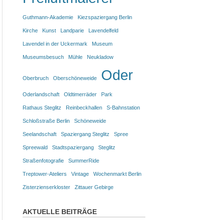
Guthmann-Akademie
Kiezspaziergang Berlin
Kirche
Kunst
Landparie
Lavendelfeld
Lavendel in der Uckermark
Museum
Museumsbesuch
Mühle
Neukladow
Oder
Oberbruch
Oberschöneweide
Oderlandschaft
Oldtimerräder
Park
Rathaus Steglitz
Reinbeckhallen
S-Bahnstation
Schloßstraße Berlin
Schöneweide
Seelandschaft
Spaziergang Steglitz
Spree
Spreewald
Stadtspaziergang
Steglitz
Straßenfotografie
SummerRide
Treptower-Ateliers
Vintage
Wochenmarkt Berlin
Zisterzienserkloster
Zittauer Gebirge
AKTUELLE BEITRÄGE