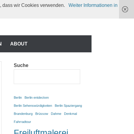
en, dass wir Cookies verwenden.
Weiter Informationen in
N
N
ABOUT
Suche
Berlin
Berlin entdecken
Berlin Sehenswürdigkeiten
Berlin Spaziergang
Brandenburg
Brüssow
Dahme
Denkmal
Fahrradtour
Freiluftmalerei