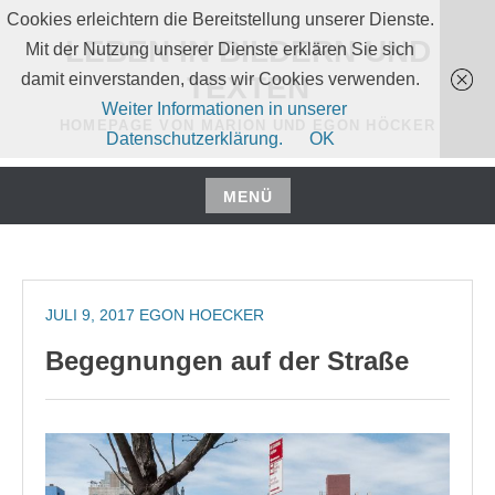
Zum
Cookies erleichtern die Bereitstellung unserer Dienste.
Inhalt
LEBEN IN BILDERN UND
Mit der Nutzung unserer Dienste erklären Sie sich
springen
damit einverstanden, dass wir Cookies verwenden.
TEXTEN
Weiter Informationen in unserer
HOMEPAGE VON MARION UND EGON HÖCKER
Datenschutzerklärung.
OK
MENÜ
Zum
Inhalt
springen
JULI 9, 2017
EGON HOECKER
Begegnungen auf der Straße