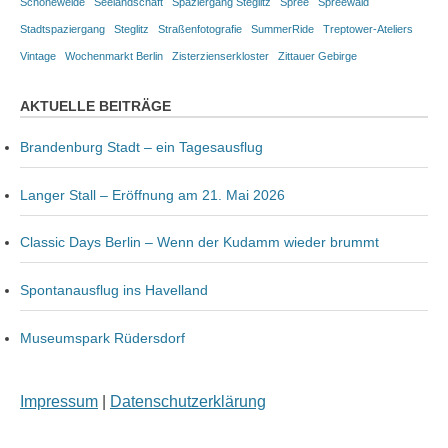
Schöneweide
Seelandschaft
Spaziergang Steglitz
Spree
Spreewald
Stadtspaziergang
Steglitz
Straßenfotografie
SummerRide
Treptower-Ateliers
Vintage
Wochenmarkt Berlin
Zisterzienserkloster
Zittauer Gebirge
AKTUELLE BEITRÄGE
Brandenburg Stadt – ein Tagesausflug
Langer Stall – Eröffnung am 21. Mai 2026
Classic Days Berlin – Wenn der Kudamm wieder brummt
Spontanausflug ins Havelland
Museumspark Rüdersdorf
Impressum
|
Datenschutzerklärung