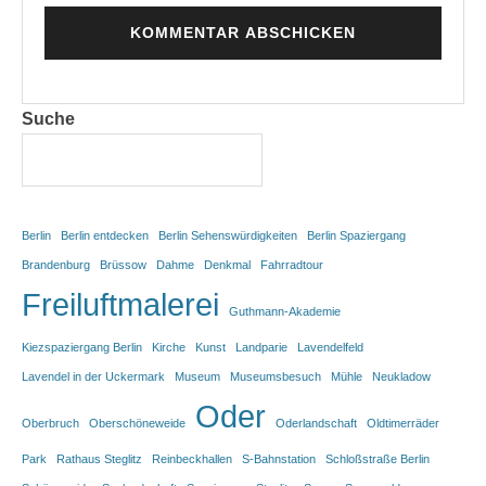
Suche
Berlin
Berlin entdecken
Berlin Sehenswürdigkeiten
Berlin Spaziergang
Brandenburg
Brüssow
Dahme
Denkmal
Fahrradtour
Freiluftmalerei
Guthmann-Akademie
Kiezspaziergang Berlin
Kirche
Kunst
Landparie
Lavendelfeld
Lavendel in der Uckermark
Museum
Museumsbesuch
Mühle
Neukladow
Oder
Oberbruch
Oberschöneweide
Oderlandschaft
Oldtimerräder
Park
Rathaus Steglitz
Reinbeckhallen
S-Bahnstation
Schloßstraße Berlin