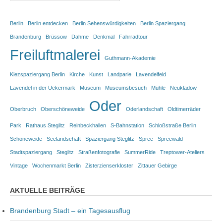
Berlin
Berlin entdecken
Berlin Sehenswürdigkeiten
Berlin Spaziergang
Brandenburg
Brüssow
Dahme
Denkmal
Fahrradtour
Freiluftmalerei
Guthmann-Akademie
Kiezspaziergang Berlin
Kirche
Kunst
Landparie
Lavendelfeld
Lavendel in der Uckermark
Museum
Museumsbesuch
Mühle
Neukladow
Oder
Oberbruch
Oberschöneweide
Oderlandschaft
Oldtimerräder
Park
Rathaus Steglitz
Reinbeckhallen
S-Bahnstation
Schloßstraße Berlin
Schöneweide
Seelandschaft
Spaziergang Steglitz
Spree
Spreewald
Stadtspaziergang
Steglitz
Straßenfotografie
SummerRide
Treptower-Ateliers
Vintage
Wochenmarkt Berlin
Zisterzienserkloster
Zittauer Gebirge
AKTUELLE BEITRÄGE
Brandenburg Stadt – ein Tagesausflug