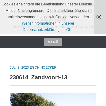
Zum
Cookies erleichtern die Bereitstellung unserer Dienste.
Inhalt
LEBEN IN BILDERN UND
Mit der Nutzung unserer Dienste erklären Sie sich
springen
damit einverstanden, dass wir Cookies verwenden.
TEXTEN
Weiter Informationen in unserer
HOMEPAGE VON MARION UND EGON HÖCKER
Datenschutzerklärung.
OK
MENÜ
Zum
Inhalt
springen
JULI 9, 2023
EGON HOECKER
230614_Zandvoort-13