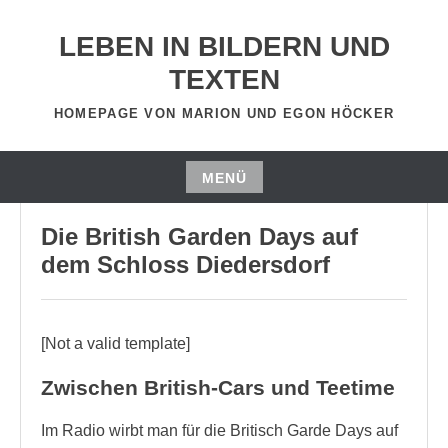
Zum
Inhalt
LEBEN IN BILDERN UND
springen
TEXTEN
HOMEPAGE VON MARION UND EGON HÖCKER
MENÜ
AUGUST 3, 2017
EGON HOECKER
Zum
Die British Garden Days auf
Inhalt
springen
dem Schloss Diedersdorf
[Not a valid template]
Zwischen British-Cars und Teetime
Im Radio wirbt man für die Britisch Garde Days auf