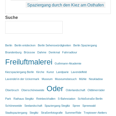
Spaziergang durch den Kiez am Osthafen
Suche
Berlin
Berlin entdecken
Berlin Sehenswürdigkeiten
Berlin Spaziergang
Brandenburg
Brüssow
Dahme
Denkmal
Fahrradtour
Freiluftmalerei
Guthmann-Akademie
Kiezspaziergang Berlin
Kirche
Kunst
Landparie
Lavendelfeld
Lavendel in der Uckermark
Museum
Museumsbesuch
Mühle
Neukladow
Oder
Oberbruch
Oberschöneweide
Oderlandschaft
Oldtimerräder
Park
Rathaus Steglitz
Reinbeckhallen
S-Bahnstation
Schloßstraße Berlin
Schöneweide
Seelandschaft
Spaziergang Steglitz
Spree
Spreewald
Stadtspaziergang
Steglitz
Straßenfotografie
SummerRide
Treptower-Ateliers