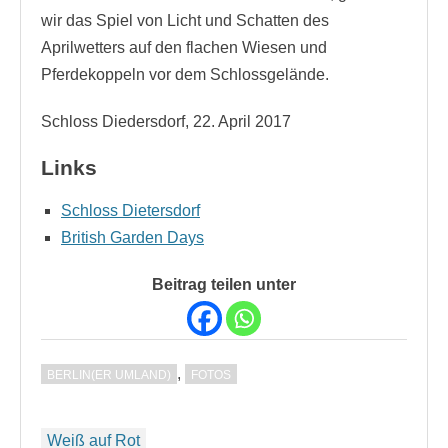
wir das Spiel von Licht und Schatten des
Aprilwetters auf den flachen Wiesen und
Pferdekoppeln vor dem Schlossgelände.
Schloss Diedersdorf, 22. April 2017
Links
Schloss Dietersdorf
British Garden Days
Beitrag teilen unter
,
BERLIN(ER UMLAND)
FOTOS
Beitragsnavigation
Weiß auf Rot