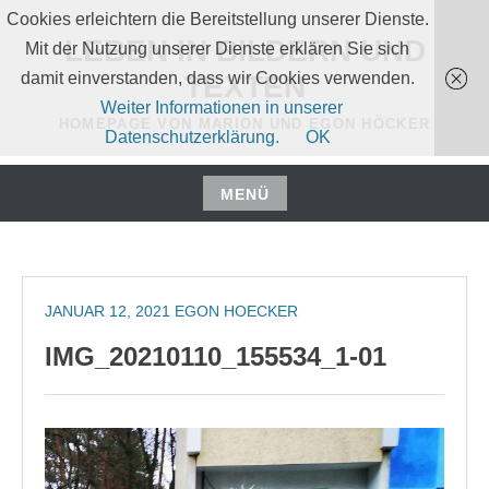
Zum
Cookies erleichtern die Bereitstellung unserer Dienste.
Inhalt
LEBEN IN BILDERN UND
Mit der Nutzung unserer Dienste erklären Sie sich
springen
damit einverstanden, dass wir Cookies verwenden.
TEXTEN
Weiter Informationen in unserer
HOMEPAGE VON MARION UND EGON HÖCKER
Datenschutzerklärung.
OK
MENÜ
Zum
Inhalt
springen
JANUAR 12, 2021
EGON HOECKER
IMG_20210110_155534_1-01