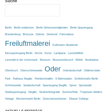
Suche
Berlin
Berlin entdecken
Berlin Sehenswürdigkeiten
Berlin Spaziergang
Brandenburg
Brüssow
Dahme
Denkmal
Fahrradtour
Freiluftmalerei
Guthmann-Akademie
Kiezspaziergang Berlin
Kirche
Kunst
Landparie
Lavendelfeld
Lavendel in der Uckermark
Museum
Museumsbesuch
Mühle
Neukladow
Oder
Oberbruch
Oberschöneweide
Oderlandschaft
Oldtimerräder
Park
Rathaus Steglitz
Reinbeckhallen
S-Bahnstation
Schloßstraße Berlin
Schöneweide
Seelandschaft
Spaziergang Steglitz
Spree
Spreewald
Stadtspaziergang
Steglitz
Straßenfotografie
SummerRide
Treptower-Ateliers
Vintage
Wochenmarkt Berlin
Zisterzienserkloster
Zittauer Gebirge