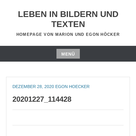
Zum
Inhalt
LEBEN IN BILDERN UND
springen
TEXTEN
HOMEPAGE VON MARION UND EGON HÖCKER
MENÜ
Zum
Inhalt
springen
DEZEMBER 28, 2020
EGON HOECKER
20201227_114428