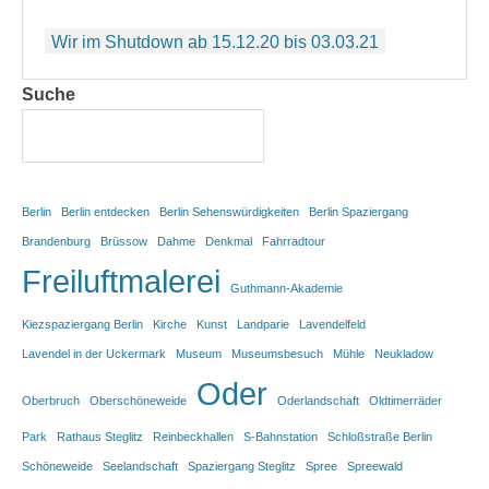
Beitragsnavigation
Wir im Shutdown ab 15.12.20 bis 03.03.21
Suche
Berlin
Berlin entdecken
Berlin Sehenswürdigkeiten
Berlin Spaziergang
Brandenburg
Brüssow
Dahme
Denkmal
Fahrradtour
Freiluftmalerei
Guthmann-Akademie
Kiezspaziergang Berlin
Kirche
Kunst
Landparie
Lavendelfeld
Lavendel in der Uckermark
Museum
Museumsbesuch
Mühle
Neukladow
Oder
Oberbruch
Oberschöneweide
Oderlandschaft
Oldtimerräder
Park
Rathaus Steglitz
Reinbeckhallen
S-Bahnstation
Schloßstraße Berlin
Schöneweide
Seelandschaft
Spaziergang Steglitz
Spree
Spreewald