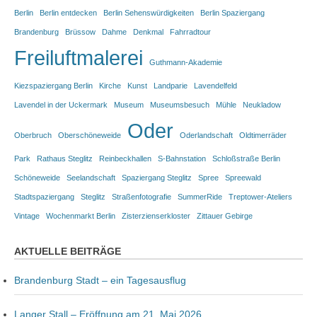
Berlin
Berlin entdecken
Berlin Sehenswürdigkeiten
Berlin Spaziergang
Brandenburg
Brüssow
Dahme
Denkmal
Fahrradtour
Freiluftmalerei
Guthmann-Akademie
Kiezspaziergang Berlin
Kirche
Kunst
Landparie
Lavendelfeld
Lavendel in der Uckermark
Museum
Museumsbesuch
Mühle
Neukladow
Oder
Oberbruch
Oberschöneweide
Oderlandschaft
Oldtimerräder
Park
Rathaus Steglitz
Reinbeckhallen
S-Bahnstation
Schloßstraße Berlin
Schöneweide
Seelandschaft
Spaziergang Steglitz
Spree
Spreewald
Stadtspaziergang
Steglitz
Straßenfotografie
SummerRide
Treptower-Ateliers
Vintage
Wochenmarkt Berlin
Zisterzienserkloster
Zittauer Gebirge
AKTUELLE BEITRÄGE
Brandenburg Stadt – ein Tagesausflug
Langer Stall – Eröffnung am 21. Mai 2026