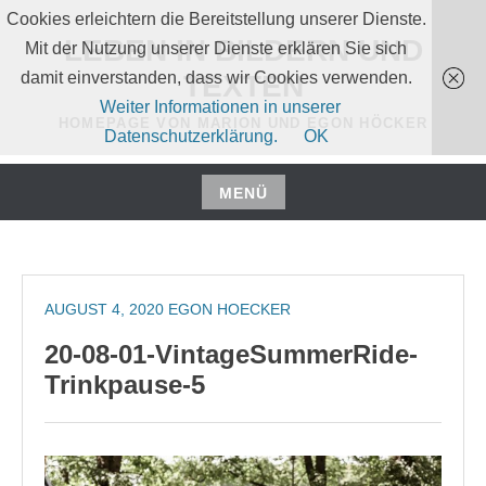
Zum
Cookies erleichtern die Bereitstellung unserer Dienste.
Inhalt
LEBEN IN BILDERN UND
Mit der Nutzung unserer Dienste erklären Sie sich
springen
damit einverstanden, dass wir Cookies verwenden.
TEXTEN
Weiter Informationen in unserer
HOMEPAGE VON MARION UND EGON HÖCKER
Datenschutzerklärung.
OK
MENÜ
Zum
Inhalt
springen
AUGUST 4, 2020
EGON HOECKER
20-08-01-VintageSummerRide-
Trinkpause-5