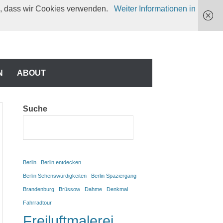
en, dass wir Cookies verwenden.
Weiter Informationen in
N
N
ABOUT
Suche
Berlin
Berlin entdecken
Berlin Sehenswürdigkeiten
Berlin Spaziergang
Brandenburg
Brüssow
Dahme
Denkmal
Fahrradtour
Freiluftmalerei