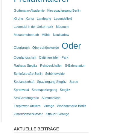
Guthmann-Akademie
Kiezspaziergang Berlin
Kirche
Kunst
Landparie
Lavendelfeld
Lavendel in der Uckermark
Museum
Museumsbesuch
Mühle
Neukladow
Oder
Oberbruch
Oberschöneweide
Oderlandschaft
Oldtimerräder
Park
Rathaus Steglitz
Reinbeckhallen
S-Bahnstation
Schloßstraße Berlin
Schöneweide
Seelandschaft
Spaziergang Steglitz
Spree
Spreewald
Stadtspaziergang
Steglitz
Straßenfotografie
SummerRide
Treptower-Ateliers
Vintage
Wochenmarkt Berlin
Zisterzienserkloster
Zittauer Gebirge
AKTUELLE BEITRÄGE