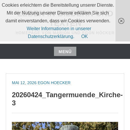
Zum
Cookies erleichtern die Bereitstellung unserer Dienste.
Inhalt
LEBEN IN BILDERN UND
Mit der Nutzung unserer Dienste erklären Sie sich
springen
damit einverstanden, dass wir Cookies verwenden.
TEXTEN
Weiter Informationen in unserer
HOMEPAGE VON MARION UND EGON HÖCKER
Datenschutzerklärung.
OK
MENÜ
Zum
Inhalt
springen
MAI 12, 2026
EGON HOECKER
20260424_Tangermuende_Kirche-
3