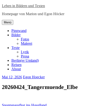
Zum
Leben in Bildern und Texten
Inhalt
Homepage von Marion und Egon Höcker
springen
Zum
Menü
Inhalt
springen
Pinnwand
Bilder
Fotos
Malerei
Texte
Lyrik
Prosa
Berlin(er Umland)
Reisen
About
Mai 12, 2026
Egon Hoecker
20260424_Tangermuende_Elbe
Beitragsnavigation
Spontanausflug ins Havelland