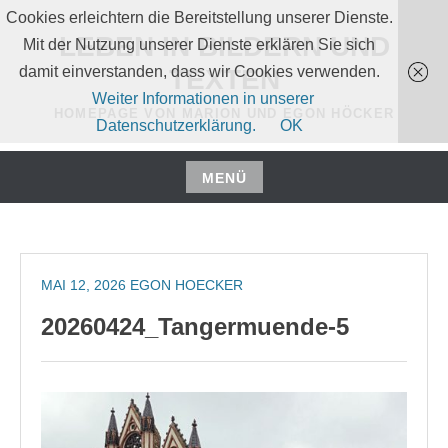
Zum
Cookies erleichtern die Bereitstellung unserer Dienste.
Inhalt
LEBEN IN BILDERN UND
Mit der Nutzung unserer Dienste erklären Sie sich
springen
damit einverstanden, dass wir Cookies verwenden.
TEXTEN
Weiter Informationen in unserer
HOMEPAGE VON MARION UND EGON HÖCKER
Datenschutzerklärung.
OK
MENÜ
Zum
Inhalt
springen
MAI 12, 2026
EGON HOECKER
20260424_Tangermuende-5