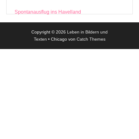
Beitragsnavigation
Spontanausflug ins Havelland
Copyright © 2026
Leben in Bildern und
Texten
•
Chicago von
Catch Themes